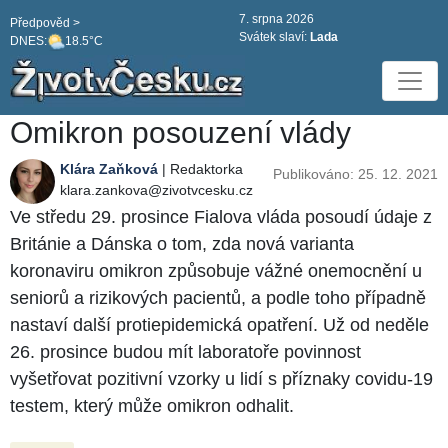
7. srpna 2026
Předpověd >
Svátek slaví:
Lada
DNES:
18.5°C
Omikron posouzení vlády
Klára Zaňková
| Redaktorka
Publikováno: 25. 12. 2021
klara.zankova@zivotvcesku.cz
Ve středu 29. prosince Fialova vláda posoudí údaje z
Británie a Dánska o tom, zda nová varianta
koronaviru omikron způsobuje vážné onemocnění u
seniorů a rizikových pacientů, a podle toho případně
nastaví další protiepidemická opatření. Už od neděle
26. prosince budou mít laboratoře povinnost
vyšetřovat pozitivní vzorky u lidí s příznaky covidu-19
testem, který může omikron odhalit.