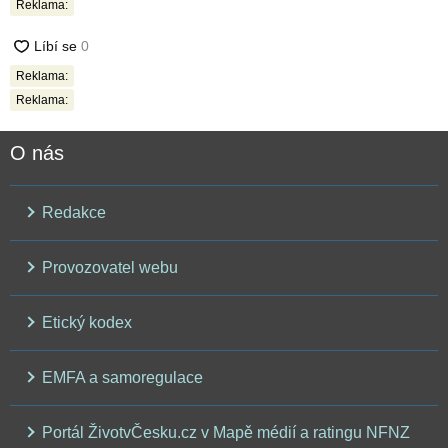
Reklama:
Reklama:
Reklama:
O nás
Redakce
Provozovatel webu
Etický kodex
EMFA a samoregulace
Portál ŽivotvČesku.cz v Mapě médií a ratingu NFNZ