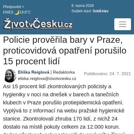
8. srpna 2026
Předpověd >
Svátek slaví:
Soběslav
DNES:
19.8°C
Policie prověřila bary v Praze,
proticovidová opatření porušilo
15 procent lidí
Eliška Reiglová
| Redaktorka
Publikováno: 24. 7. 2021
eliska.reiglova@zivotvcesku.cz
Asi 15 procent lidí zkontrolovaných policisty a
hygieniky v noci na dnešek v barech a tanečních
klubech v Praze porušilo protiepidemická opatření.
Vyplývá to z informací na webu pražské hygienické
stanice. Zkontrolovali zhruba 170 lidí, z nichž 24
dostalo na místě pokuty celkem za 12.000 korun.