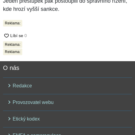
Jeden přestupek pak postoupili do správního řízení,
kde hrozí vyšší sankce.
Reklama:
Reklama:
Reklama:
O nás
Redakce
Provozovatel webu
Etický kodex