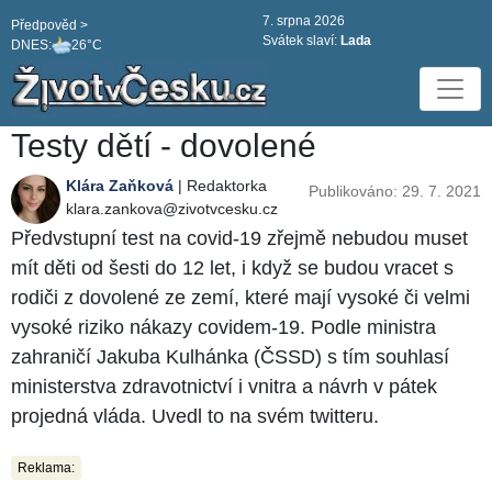
7. srpna 2026
Předpověd >
Svátek slaví:
Lada
DNES:
26°C
Testy dětí - dovolené
Klára Zaňková
| Redaktorka
Publikováno: 29. 7. 2021
klara.zankova@zivotvcesku.cz
Předvstupní test na covid-19 zřejmě nebudou muset
mít děti od šesti do 12 let, i když se budou vracet s
rodiči z dovolené ze zemí, které mají vysoké či velmi
vysoké riziko nákazy covidem-19. Podle ministra
zahraničí Jakuba Kulhánka (ČSSD) s tím souhlasí
ministerstva zdravotnictví i vnitra a návrh v pátek
projedná vláda. Uvedl to na svém twitteru.
Reklama: