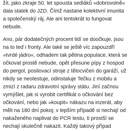
žít, jako zkraje 50. let spousta sedláků »dobrovolně«
dala statek do JZD. Čímž nastane kolektivní imunita
a společenský ráj. Ale ani tentokrát to fungovat
nebude.
Ano, pár dodatečných procent lidí se doočkuje, jsou
na to teď i fronty. Ale také se ještě víc zapouzdří
»tvrdé jádro«, odhadem tak pětina populace, která se
očkovat prostě nebude, opět přesune pípy z hospod
do pergol, posilovací stroje z tělocvičen do garáží, už
nikdy se neotestuje, odinstaluje Tečku z mobilu a
zmizí z radaru zdravotní správy státu. Jiní začnou
vymýšlet, jak si vyrobit certifikát o očkování bez
očkování, nebo jak »koupit« nákazu na inzerát, aby
měli na 180 dní pokoj; v lepším případě si nechají od
nakaženého naplivat do PCR testu, ti prostší se
nechají skutečně nakazit. Každý takový případ