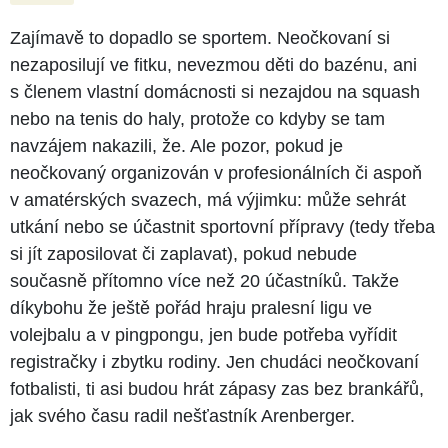
Zajímavě to dopadlo se sportem. Neočkovaní si
nezaposilují ve fitku, nevezmou děti do bazénu, ani
s členem vlastní domácnosti si nezajdou na squash
nebo na tenis do haly, protože co kdyby se tam
navzájem nakazili, že. Ale pozor, pokud je
neočkovaný organizován v profesionálních či aspoň
v amatérských svazech, má výjimku: může sehrát
utkání nebo se účastnit sportovní přípravy (tedy třeba
si jít zaposilovat či zaplavat), pokud nebude
současně přítomno více než 20 účastníků. Takže
díkybohu že ještě pořád hraju pralesní ligu ve
volejbalu a v pingpongu, jen bude potřeba vyřídit
registračky i zbytku rodiny. Jen chudáci neočkovaní
fotbalisti, ti asi budou hrát zápasy zas bez brankářů,
jak svého času radil nešťastník Arenberger.