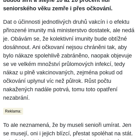
seniorského věku zemře i přes očkování.
Dat o účinnosti jednotlivých druhů vakcín i o efektu
přirozené imunity má ministerstvo dostatek, ale nedá
je. Obávám se, že kolektivní imunity bude obtížné
dosáhnout. Ani očkovaní nejsou chráněni tak, aby
bylo nákaze spolehlivě zabráněno, naopak objevuje
se ve velkém množství průlomových infekcí, tedy
nákaz u plně vakcinovaných, zejména pokud od
očkování uplynul víc než půlrok. Růst počtu
nakažených nadále potrvá, tomu toto opatření
nezabrání.
Reklama:
To ale neznamená, že by museli senioři umírat. Jen
se musejí, oni i jejich blízcí, přestat spoléhat na stát.