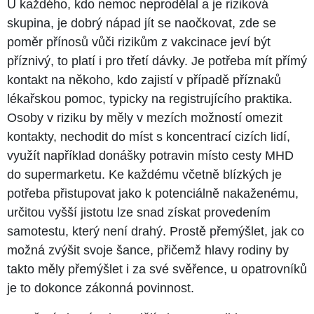
U každého, kdo nemoc neprodělal a je riziková
skupina, je dobrý nápad jít se naočkovat, zde se
poměr přínosů vůči rizikům z vakcinace jeví být
příznivý, to platí i pro třetí dávky. Je potřeba mít přímý
kontakt na někoho, kdo zajistí v případě příznaků
lékařskou pomoc, typicky na registrujícího praktika.
Osoby v riziku by měly v mezích možností omezit
kontakty, nechodit do míst s koncentrací cizích lidí,
využít například donášky potravin místo cesty MHD
do supermarketu. Ke každému včetně blízkých je
potřeba přistupovat jako k potenciálně nakaženému,
určitou vyšší jistotu lze snad získat provedením
samotestu, který není drahý. Prostě přemýšlet, jak co
možná zvýšit svoje šance, přičemž hlavy rodiny by
takto měly přemýšlet i za své svěřence, u opatrovníků
je to dokonce zákonná povinnost.