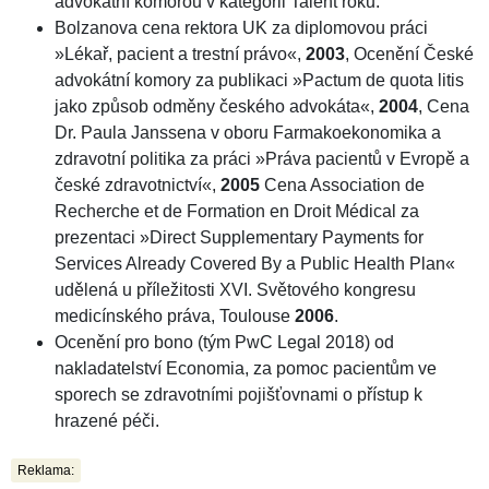
advokátní komorou v kategorii Talent roku.
Bolzanova cena rektora UK za diplomovou práci
»Lékař, pacient a trestní právo«,
2003
, Ocenění České
advokátní komory za publikaci »Pactum de quota litis
jako způsob odměny českého advokáta«,
2004
, Cena
Dr. Paula Janssena v oboru Farmakoekonomika a
zdravotní politika za práci »Práva pacientů v Evropě a
české zdravotnictví«,
2005
Cena Association de
Recherche et de Formation en Droit Médical za
prezentaci »Direct Supplementary Payments for
Services Already Covered By a Public Health Plan«
udělená u příležitosti XVI. Světového kongresu
medicínského práva, Toulouse
2006
.
Ocenění pro bono (tým PwC Legal 2018) od
nakladatelství Economia, za pomoc pacientům ve
sporech se zdravotními pojišťovnami o přístup k
hrazené péči.
Reklama: