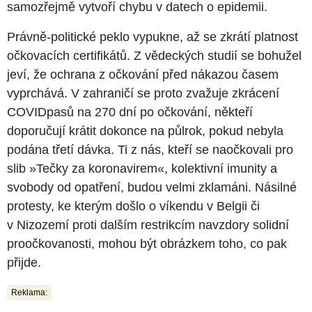
samozřejmě vytvoří chybu v datech o epidemii.
Právně-politické peklo vypukne, až se zkrátí platnost
očkovacích certifikátů. Z vědeckých studií se bohužel
jeví, že ochrana z očkování před nákazou časem
vyprchává. V zahraničí se proto zvažuje zkrácení
COVIDpasů na 270 dní po očkování, někteří
doporučují krátit dokonce na půlrok, pokud nebyla
podána třetí dávka. Ti z nás, kteří se naočkovali pro
slib »Tečky za koronavirem«, kolektivní imunity a
svobody od opatření, budou velmi zklamáni. Násilné
protesty, ke kterým došlo o víkendu v Belgii či
v Nizozemí proti dalším restrikcím navzdory solidní
proočkovanosti, mohou být obrázkem toho, co pak
přijde.
Reklama: