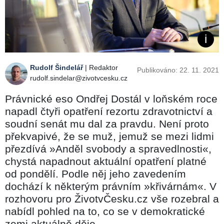
Rudolf Šindelář
| Redaktor
Publikováno: 22. 11. 2021
rudolf.sindelar@zivotvcesku.cz
Právnické eso Ondřej Dostál v loňském roce
napadl čtyři opatření rezortu zdravotnictví a
soudní senát mu dal za pravdu. Není proto
překvapivé, že se muž, jemuž se mezi lidmi
přezdívá »Anděl svobody a spravedlnosti«,
chystá napadnout aktuální opatření platné
od pondělí. Podle něj jeho zavedením
dochází k některým právním »křivárnám«. V
rozhovoru pro ŽivotvČesku.cz vše rozebral a
nabídl pohled na to, co se v demokratické
zemi aktuálně děje.