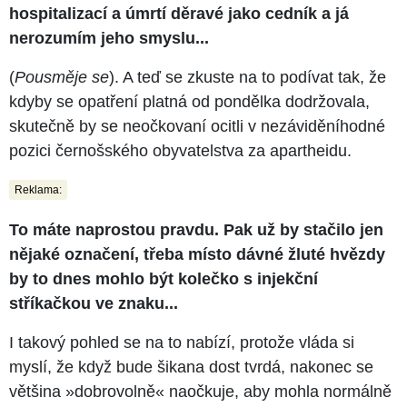
hospitalizací a úmrtí děravé jako cedník a já
nerozumím jeho smyslu...
(
Pousměje se
). A teď se zkuste na to podívat tak, že
kdyby se opatření platná od pondělka dodržovala,
skutečně by se neočkovaní ocitli v nezáviděníhodné
pozici černošského obyvatelstva za apartheidu.
Reklama:
To máte naprostou pravdu. Pak už by stačilo jen
nějaké označení, třeba místo dávné žluté hvězdy
by to dnes mohlo být kolečko s injekční
stříkačkou ve znaku...
I takový pohled se na to nabízí, protože vláda si
myslí, že když bude šikana dost tvrdá, nakonec se
většina »dobrovolně« naočkuje, aby mohla normálně