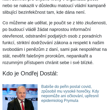
nebo se nakazili v důsledku matoucí vládní kampaně
slibující bezinfekčnost tam, kde dána není.
Co můžeme ale udělat, je poučit se z této zkušenosti,
po budoucí vládě žádat naprostou informační
otevřenost, odstranění podjatých osob z poradních
funkcí, striktní dodržování zákona a respekt k našim
svobodám i penězům z daní, sami pak nespoléhat na
stát, nevěřit falešným prorokům, nepanikařit a
rozumným přístupem chránit sebe i své blízké.
Kdo je Ondřej Dostál:
Babiše do peřin poslal covid,
způsobil mu vysoké horečky. Kdy
nepomůže ani očkování, upřesnil
epidemiolog Prymula