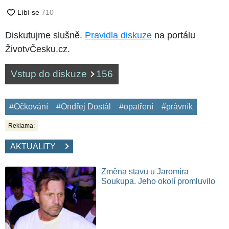
Diskutujme slušně.
Pravidla diskuze
na portálu
ŽivotvČesku.cz.
Vstup do diskuze
156
#Očkování
#Ondřej Dostál
#opatření
#právník
Reklama:
AKTUALITY
Změna stavu u Jaromíra
Soukupa. Jeho okolí promluvilo