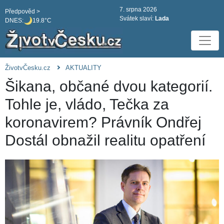
7. srpna 2026
Předpověd >
Svátek slaví:
Lada
DNES:
19.8°C
ŽivotvČesku.cz
AKTUALITY
Šikana, občané dvou kategorií.
Tohle je, vládo, Tečka za
koronavirem? Právník Ondřej
Dostál obnažil realitu opatření