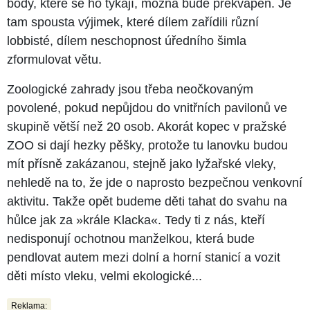
body, které se ho týkají, možná bude překvapen. Je
tam spousta výjimek, které dílem zařídili různí
lobbisté, dílem neschopnost úředního šimla
zformulovat větu.
Zoologické zahrady jsou třeba neočkovaným
povolené, pokud nepůjdou do vnitřních pavilonů ve
skupině větší než 20 osob. Akorát kopec v pražské
ZOO si dají hezky pěšky, protože tu lanovku budou
mít přísně zakázanou, stejně jako lyžařské vleky,
nehledě na to, že jde o naprosto bezpečnou venkovní
aktivitu. Takže opět budeme děti tahat do svahu na
hůlce jak za »krále Klacka«. Tedy ti z nás, kteří
nedisponují ochotnou manželkou, která bude
pendlovat autem mezi dolní a horní stanicí a vozit
děti místo vleku, velmi ekologické...
Reklama: