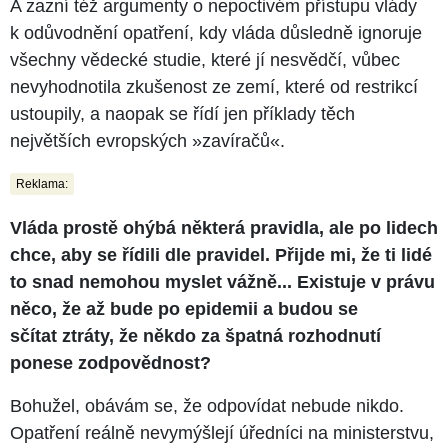
A zazní též argumenty o nepoctivém přístupu vlády
k odůvodnění opatření, kdy vláda důsledně ignoruje
všechny vědecké studie, které jí nesvědčí, vůbec
nevyhodnotila zkušenost ze zemí, které od restrikcí
ustoupily, a naopak se řídí jen příklady těch
největších evropských »zavíračů«.
Reklama:
Vláda prostě ohýbá některá pravidla, ale po lidech
chce, aby se řídili dle pravidel. Přijde mi, že ti lidé
to snad nemohou myslet vážně... Existuje v právu
něco, že až bude po epidemii a budou se
sčítat ztráty, že někdo za špatná rozhodnutí
ponese zodpovědnost?
Bohužel, obávám se, že odpovídat nebude nikdo.
Opatření reálně nevymýšlejí úředníci na ministerstvu,