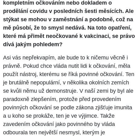
kompletním očkováním nebo dokladem o
prodělání covidu v posledních šesti měsících. Ale
stýkat se mohou v zaměstnání a podobně, což na
mě působí, že to smysl nedává. Na toto opatření,
které má přimět neočkované k vakcinaci, se právo
dívá jakým pohledem?
Asi vás nepřekvapím, ale bude to k ničemu věcně i
právně. Pokud chce vláda nutit lidi k očkování, měla
použít nástroj, kterému se říká povinné očkování. Ten
je brutálně nepopulární, v několika okolních zemích
se kvůli němu už demonstruje. V naší zemi by byl ale
paradoxně zlepšením, protože před provedením
povinných očkování se podle zákona zjišťuje imunita
a u koho se prokáže, ten je ve výjimce. Takže
zavedením očkování jako povinného by vláda
odbourala ten největší nesmysl, kterým je