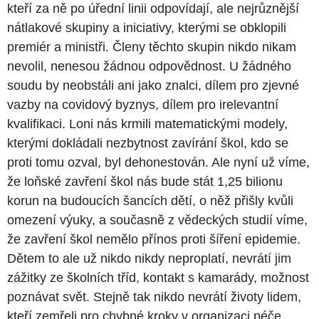
kteří za ně po úřední linii odpovídají, ale nejrůznější
nátlakové skupiny a iniciativy, kterými se obklopili
premiér a ministři. Členy těchto skupin nikdo nikam
nevolil, nenesou žádnou odpovědnost. U žádného
soudu by neobstáli ani jako znalci, dílem pro zjevné
vazby na covidový byznys, dílem pro irelevantní
kvalifikaci. Loni nás krmili matematickými modely,
kterými dokládali nezbytnost zavírání škol, kdo se
proti tomu ozval, byl dehonestován. Ale nyní už víme,
že loňské zavření škol nás bude stát 1,25 bilionu
korun na budoucích šancích dětí, o něž přišly kvůli
omezení výuky, a současně z vědeckých studií víme,
že zavření škol nemělo přínos proti šíření epidemie.
Dětem to ale už nikdo nikdy neproplatí, nevrátí jim
zážitky ze školních tříd, kontakt s kamarády, možnost
poznávat svět. Stejně tak nikdo nevrátí životy lidem,
kteří zemřeli pro chybné kroky v organizaci péče,