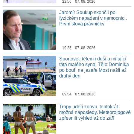
22:56 07. 08. 2026
Jaromír Soukup skončil po
fyzickém napadení v nemocnici.
První slova právničky
19:25 07. 08. 2026
Sportovec tělem i duší a milující
táta malého syna. Tělo Dominika
po bouři na jezeře Most našli až
druhý den
09:54 07. 08. 2026
Tropy udeří znovu, tentokrát
možná naposledy. Meteorologové
zpřesnili výhled až do září