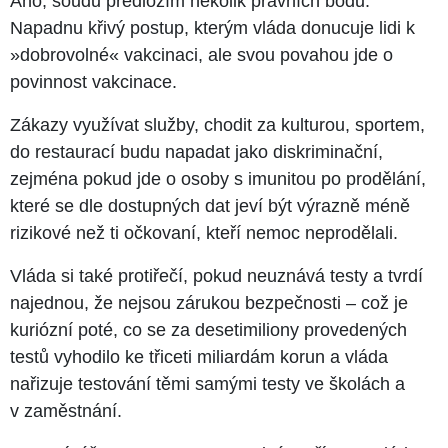
Ano, soudu předložím několik právních bodů.
Napadnu křivý postup, kterým vláda donucuje lidi k
»dobrovolné« vakcinaci, ale svou povahou jde o
povinnost vakcinace.
Zákazy využívat služby, chodit za kulturou, sportem,
do restaurací budu napadat jako diskriminační,
zejména pokud jde o osoby s imunitou po prodělání,
které se dle dostupných dat jeví být výrazně méně
rizikové než ti očkovaní, kteří nemoc neprodělali.
Vláda si také protiřečí, pokud neuznává testy a tvrdí
najednou, že nejsou zárukou bezpečnosti – což je
kuriózní poté, co se za desetimiliony provedených
testů vyhodilo ke třiceti miliardám korun a vláda
nařizuje testování těmi samými testy ve školách a
v zaměstnání.