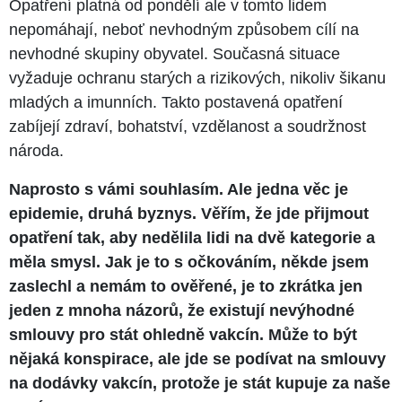
Opatření platná od pondělí ale v tomto lidem
nepomáhají, neboť nevhodným způsobem cílí na
nevhodné skupiny obyvatel. Současná situace
vyžaduje ochranu starých a rizikových, nikoliv šikanu
mladých a imunních. Takto postavená opatření
zabíjejí zdraví, bohatství, vzdělanost a soudržnost
národa.
Naprosto s vámi souhlasím. Ale jedna věc je
epidemie, druhá byznys. Věřím, že jde přijmout
opatření tak, aby nedělila lidi na dvě kategorie a
měla smysl. Jak je to s očkováním, někde jsem
zaslechl a nemám to ověřené, je to zkrátka jen
jeden z mnoha názorů, že existují nevýhodné
smlouvy pro stát ohledně vakcín. Může to být
nějaká konspirace, ale jde se podívat na smlouvy
na dodávky vakcín, protože je stát kupuje za naše