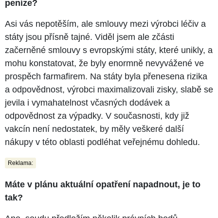
peníze?
Asi vás nepotěším, ale smlouvy mezi výrobci léčiv a
státy jsou přísně tajné. Viděl jsem ale zčásti
začerněné smlouvy s evropskými státy, které unikly, a
mohu konstatovat, že byly enormně nevyvážené ve
prospěch farmafirem. Na státy byla přenesena rizika
a odpovědnost, výrobci maximalizovali zisky, slabě se
jevila i vymahatelnost včasných dodávek a
odpovědnost za výpadky. V současnosti, kdy již
vakcín není nedostatek, by měly veškeré další
nákupy v této oblasti podléhat veřejnému dohledu.
Reklama:
Máte v plánu aktuální opatření napadnout, je to
tak?