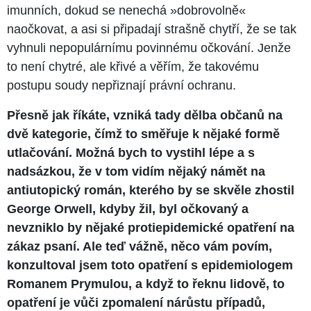
imunních, dokud se nenechá »dobrovolně«
naočkovat, a asi si připadají strašně chytří, že se tak
vyhnuli nepopulárnímu povinnému očkování. Jenže
to není chytré, ale křivé a věřím, že takovému
postupu soudy nepřiznají právní ochranu.
Přesně jak říkáte, vzniká tady dělba občanů na
dvě kategorie, čímž to směřuje k nějaké formě
utlačování. Možná bych to vystihl lépe a s
nadsázkou, že v tom vidím nějaký námět na
antiutopický román, kterého by se skvěle zhostil
George Orwell, kdyby žil, byl očkovaný a
nevzniklo by nějaké protiepidemické opatření na
zákaz psaní. Ale teď vážně, něco vám povím,
konzultoval jsem toto opatření s epidemiologem
Romanem Prymulou, a když to řeknu lidově, to
opatření je vůči zpomalení nárůstu případů,