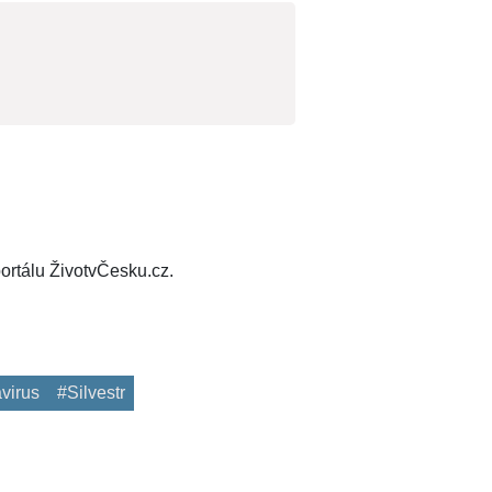
ortálu ŽivotvČesku.cz.
virus
#Silvestr