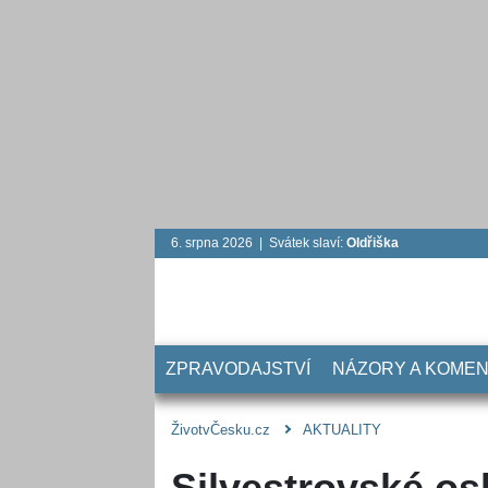
6. srpna 2026 | Svátek slaví:
Oldřiška
ZPRAVODAJSTVÍ
NÁZORY A KOME
ŽivotvČesku.cz
AKTUALITY
Silvestrovské os