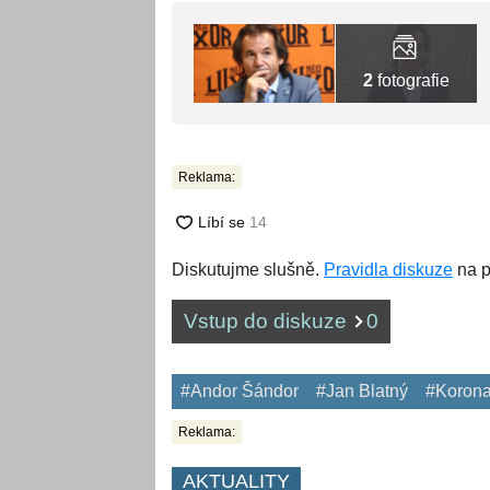
2
fotografie
Reklama:
Diskutujme slušně.
Pravidla diskuze
na p
Vstup do diskuze
0
#Andor Šándor
#Jan Blatný
#Korona
Reklama:
AKTUALITY