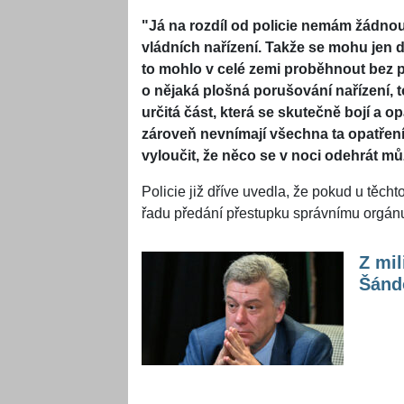
"Já na rozdíl od policie nemám žádn
vládních nařízení. Takže se mohu jen d
to mohlo v celé zemi proběhnout bez pr
o nějaká plošná porušování nařízení, to
určitá část, která se skutečně bojí a op
zároveň nevnímají všechna ta opatření
vyloučit, že něco se v noci odehrát mů
Policie již dříve uvedla, že pokud u těch
řadu předání přestupku správnímu orgán
Z mil
Šándo