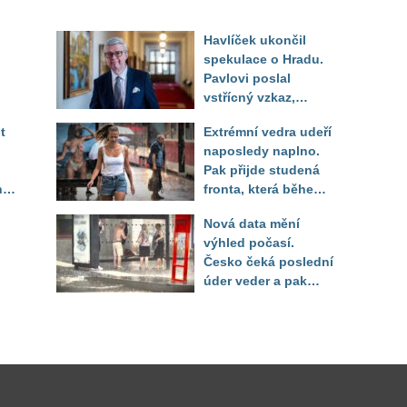
Havlíček ukončil
spekulace o Hradu.
Pavlovi poslal
vstřícný vzkaz,
Decroix pak tvrdě
t
Extrémní vedra udeří
setřel
naposledy naplno.
Pak přijde studená
ny
fronta, která během
několika hodin otočí
Nová data mění
počasí
výhled počasí.
Česko čeká poslední
úder veder a pak
pod
bouřkový zlom a pád
zí
teplot
tr