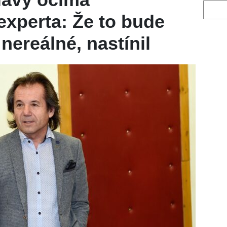
Vyhled
xperta: Že to bude
nereálné, nastínil