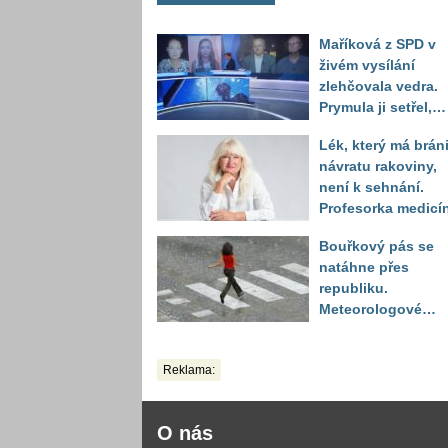
Maříková z SPD v
živém vysílání
zlehčovala vedra.
Prymula ji setřel,
když vytáhl děsivé
Lék, který má bráni
číslo
návratu rakoviny,
není k sehnání.
Profesorka medicí
promluvila jako
Bouřkový pás se
pacientka
natáhne přes
republiku.
Meteorologové
zpřesnili lokality 
výstrahou, kde hro
Reklama:
kroupy a prudký ví
O nás