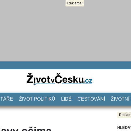
Reklama:
NTÁŘE
ŽIVOT POLITIKŮ
LIDÉ
CESTOVÁNÍ
ŽIVOTNÍ
Reklam
lavy očima
HLEDA