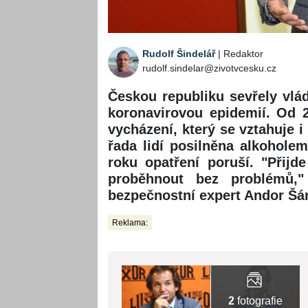
Rudolf Šindelář
| Redaktor
rudolf.sindelar@zivotvcesku.cz
Českou republiku sevřely vlád
koronavirovou epidemií. Od 2
vycházení, který se vztahuje i
řada lidí posilněna alkohol
roku opatření poruší. "Přij
proběhnout bez problémů,"
bezpečnostní expert Andor Šán
Reklama:
2
fotografie