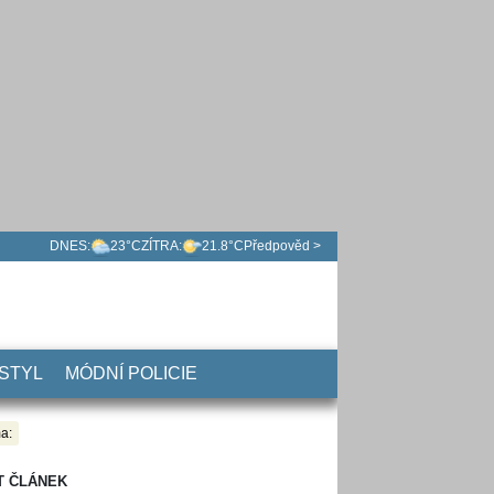
DNES:
23°C
ZÍTRA:
21.8°C
Předpověd >
 STYL
MÓDNÍ POLICIE
a:
T ČLÁNEK