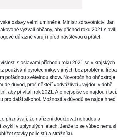
vské oslavy velmi umírněné. Ministr zdravotnictví Jan
pakovaně vyzvali občany, aby příchod roku 2021 slavili
gové důrazně varují i před návštěvou u přátel.
ouvislosti s oslavami příchodu roku 2021 se v krajských
kaz používání pyrotechniky, v jiných bez problému třeba
ům pořádnou světelnou show. Novoročního ohňostroje
bude důvod, proč někteří »odvážlivci« vyjdou v době
ní, aby přivítali rok 2021. Ale nejspíše se najdou i tací,
u pro další alkohol. Možností a důvodů se najde hned
nce přiznávají, že nařízení dodržovat nebudou a
li zvyklí v uplynulých letech. Jenže to se vůbec nemusí
lížet stovky policistů a strážníků.