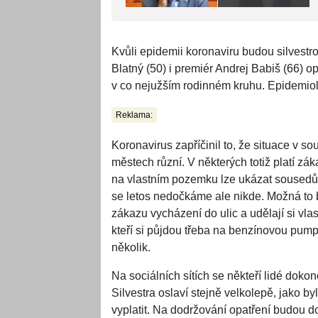
Kvůli epidemii koronaviru budou silvestro
Blatný (50) i premiér Andrej Babiš (66) o
v co nejužším rodinném kruhu. Epidemiolo
Reklama:
Koronavirus zapříčinil to, že situace v s
městech různí. V některých totiž platí zá
na vlastním pozemku lze ukázat soused
se letos nedočkáme ale nikde. Možná to 
zákazu vycházení do ulic a udělají si vlast
kteří si půjdou třeba na benzínovou pump
několik.
Na sociálních sítích se někteří lidé doko
Silvestra oslaví stejně velkolepě, jako by
vyplatit. Na dodržování opatření budou doh