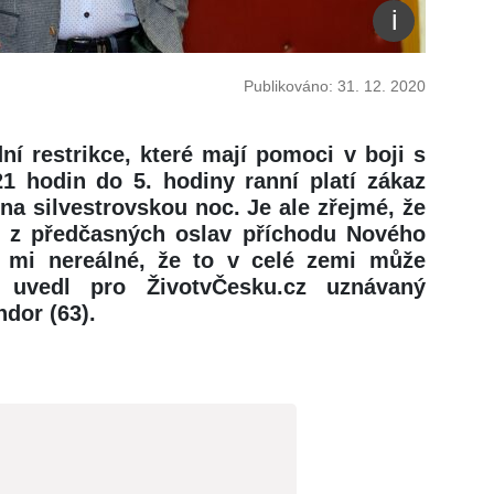
Publikováno: 31. 12. 2020
ní restrikce, které mají pomoci v boji s
1 hodin do 5. hodiny ranní platí zákaz
 na silvestrovskou noc. Je ale zřejmé, že
em z předčasných oslav příchodu Nového
de mi nereálné, že to v celé zemi může
 uvedl pro ŽivotvČesku.cz uznávaný
dor (63).