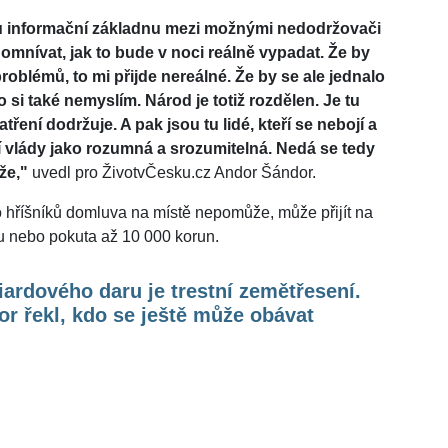
ou informační základnu mezi možnými nedodržovači
omnívat, jak to bude v noci reálně vypadat. Že by
oblémů, to mi přijde nereálné. Že by se ale jednalo
 si také nemyslím. Národ je totiž rozdělen. Je tu
atření dodržuje. A pak jsou tu lidé, kteří se nebojí a
 vlády jako rozumná a srozumitelná. Nedá se tedy
že,"
uvedl pro ŽivotvČesku.cz Andor Šándor.
to hříšníků domluva na místě nepomůže, může přijít na
u nebo pokuta až 10 000 korun.
iardového daru je trestní zemětřesení.
r řekl, kdo se ještě může obávat