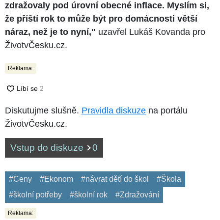
zdražovaly pod úrovní obecné inflace. Myslím si,
že příští rok to může být pro domácnosti větší
náraz, než je to nyní,"
uzavřel Lukáš Kovanda pro
ŽivotvČesku.cz.
Reklama:
Diskutujme slušně.
Pravidla diskuze
na portálu
ŽivotvČesku.cz.
Vstup do diskuze
0
#Ceny
#Ekonom
#návrat dětí do škol
#Škola
#školní potřeby
#školní rok
#Zdražování
Reklama: