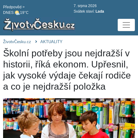
7. srpna 2026
Předpověd >
Svátek slaví:
Lada
DNES:
19°C
ŽivotvČesku.cz
AKTUALITY
Školní potřeby jsou nejdražší v
historii, říká ekonom. Upřesnil,
jak vysoké výdaje čekají rodiče
a co je nejdražší položka