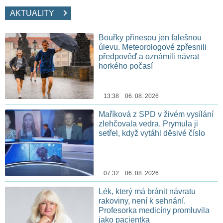
AKTUALITY
Bouřky přinesou jen falešnou
úlevu. Meteorologové zpřesnili
předpověď a oznámili návrat
horkého počasí
13:38 06. 08. 2026
Maříková z SPD v živém vysílání
zlehčovala vedra. Prymula ji
setřel, když vytáhl děsivé číslo
07:32 06. 08. 2026
Lék, který má bránit návratu
rakoviny, není k sehnání.
Profesorka medicíny promluvila
jako pacientka