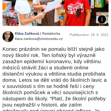
Klára Zaňková
| Redaktorka
Publikováno: 18. 8. 2021
klara.zankova@zivotvcesku.cz
Konec prázdnin se pomalu blíží stejně jako
nový školní rok. Ten loňský byl výrazně
zasažen epidemií koronaviru, kdy většinu
měsíců strávili žáci a studenti online
distanční výukou a většina studia probíhala
doma. Letos se děti vrátí do školních lavic a
v souvislosti s tím se hodně řeší i ceny
školních pomůcek a věcí souvisejících s
nástupem do školy. "Platí, že školní potřeby
jsou nejdražší v historii, ale zatím
zdražovaly pod úrovní obecné inflace. Je