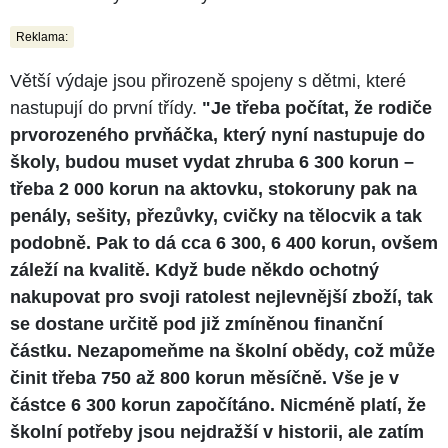
Reklama:
Větší výdaje jsou přirozeně spojeny s dětmi, které
nastupují do první třídy.
"Je třeba počítat, že rodiče
prvorozeného prvňáčka, který nyní nastupuje do
školy, budou muset vydat zhruba 6 300 korun –
třeba 2 000 korun na aktovku, stokoruny pak na
penály, sešity, přezůvky, cvičky na tělocvik a tak
podobně. Pak to dá cca 6 300, 6 400 korun, ovšem
záleží na kvalitě. Když bude někdo ochotný
nakupovat pro svoji ratolest nejlevnější zboží, tak
se dostane určitě pod již zmíněnou finanční
částku. Nezapomeňme na školní obědy, což může
činit třeba 750 až 800 korun měsíčně. Vše je v
částce 6 300 korun započítáno. Nicméně platí, že
školní potřeby jsou nejdražší v historii, ale zatím