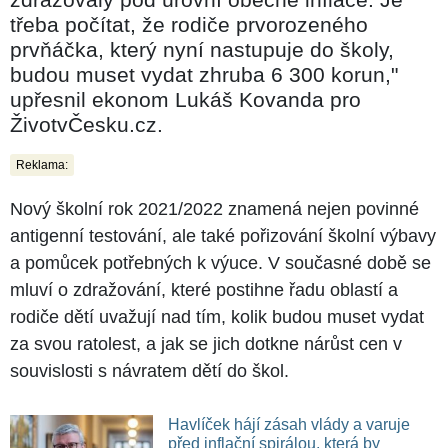
třeba počítat, že rodiče prvorozeného
prvňáčka, který nyní nastupuje do školy,
budou muset vydat zhruba 6 300 korun,"
upřesnil ekonom Lukáš Kovanda pro
ŽivotvČesku.cz.
Reklama:
Nový školní rok 2021/2022 znamená nejen povinné
antigenní testování, ale také pořizování školní výbavy
a pomůcek potřebných k výuce. V současné době se
mluví o zdražování, které postihne řadu oblastí a
rodiče dětí uvažují nad tím, kolik budou muset vydat
za svou ratolest, a jak se jich dotkne nárůst cen v
souvislosti s návratem dětí do škol.
Havlíček hájí zásah vlády a varuje
před inflační spirálou, která by