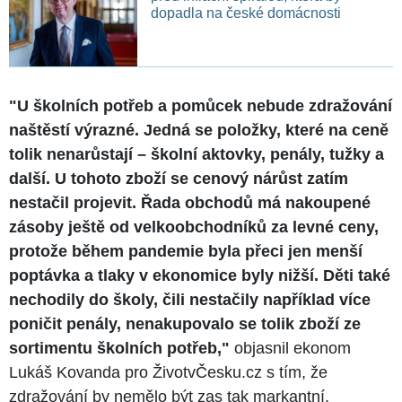
dopadla na české domácnosti
"U školních potřeb a pomůcek nebude zdražování
naštěstí výrazné. Jedná se položky, které na ceně
tolik nenarůstají – školní aktovky, penály, tužky a
další. U tohoto zboží se cenový nárůst zatím
nestačil projevit. Řada obchodů má nakoupené
zásoby ještě od velkoobchodníků za levné ceny,
protože během pandemie byla přeci jen menší
poptávka a tlaky v ekonomice byly nižší. Děti také
nechodily do školy, čili nestačily například více
poničit penály, nenakupovalo se tolik zboží ze
sortimentu školních potřeb,"
objasnil ekonom
Lukáš Kovanda pro ŽivotvČesku.cz s tím, že
zdražování by nemělo být zas tak markantní.