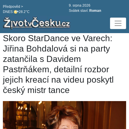
9. srpna 2026
Předpověd >
Svátek slaví:
Roman
DNES:
28.2°C
Skoro StarDance ve Varech:
Jiřina Bohdalová si na party
zatančila s Davidem
Pastrňákem, detailní rozbor
jejich kreací na videu poskytl
český mistr tance