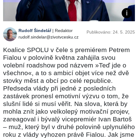
Rudolf Šindelář
| Redaktor
Publikováno: 24. 5. 2025
rudolf.sindelar@zivotvcesku.cz
Koalice SPOLU v čele s premiérem Petrem
Fialou v polovině května zahájila svou
volební roadshow pod názvem »Teď jde o
všechno«, a to s ambicí objet více než dvě
stovky měst a obcí po celé republice.
Předseda vlády při jedné z posledních
zastávek pronesl emotivní výzvu o tom, že
slušní lidé si musí věřit. Na slova, která by
mohla znít jako velkolepý motivační projev,
zareagoval i bývalý vicepremiér Ivan Bartoš
–⁠⁠⁠⁠⁠⁠ muž, který byl v druhé polovině uplynulého
roku z vlády vyhozen právě Fialou. Jak jsme