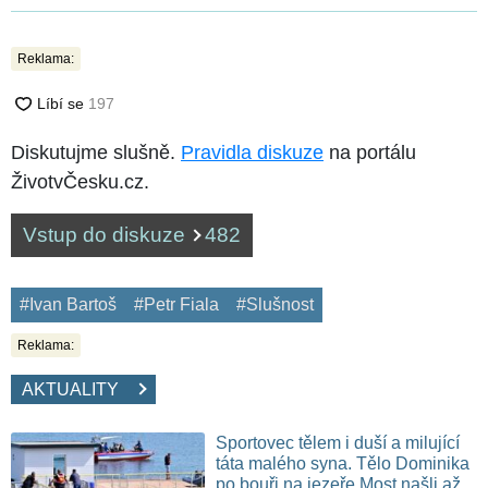
Reklama:
Diskutujme slušně.
Pravidla diskuze
na portálu
ŽivotvČesku.cz.
Vstup do diskuze
482
#Ivan Bartoš
#Petr Fiala
#Slušnost
Reklama:
AKTUALITY
Sportovec tělem i duší a milující
táta malého syna. Tělo Dominika
po bouři na jezeře Most našli až