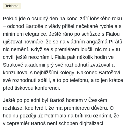
Reklama:
Pokud jde o osudný den na konci září loňského roku
–⁠⁠⁠⁠⁠⁠ odchod Bartoše z vlády přišel nečekaně rychle a s
minimem elegance. Ještě ráno po schůzce s Fialou
ujišťoval novináře, že se na vládním angažmá Pirátů
nic nemění. Když se s premiérem loučil, nic mu v tu
chvíli ještě neoznámil. Fiala pak několik hodin ve
Strakově akademii prý své rozhodnutí zvažoval a
konzultoval s nejbližšími kolegy. Nakonec Bartošovi
své rozhodnutí sdělil, a to po telefonu, a to jen krátce
před tiskovou konferencí.
Ještě po poledni byl Bartoš hostem v Českém
rozhlase, kde tvrdil, že má premiérovu důvěru. O
hodinu později už Petr Fiala na brífinku oznámil, že
vicepremiér Bartoš není schopen digitalizaci