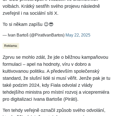
volbách. Krátký sestřih svého projevu následně
zveřejnil i na sociální síti X.
To si někam zapíšu 😉😎
— Ivan Bartoš (@PiratIvanBartos)
May 22, 2025
Reklama:
Zprvu se mohlo zdát, že jde o běžnou kampaňovou
formulaci –⁠⁠⁠⁠⁠⁠ apel na hodnoty, víru v dobro a
kultivovanou politiku. A především společenský
standard, že slušní lidé si musí věřit. Jenže pak je tu
také podzim 2024, kdy Fiala odvolal z vlády
tehdejšího ministra pro místní rozvoj a vicepremiéra
pro digitalizaci Ivana Bartoše (Piráti).
Ten tehdy veřejně označil způsob svého odvolání,