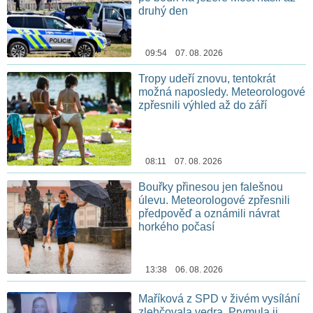
druhý den
09:54 07. 08. 2026
Tropy udeří znovu, tentokrát
možná naposledy. Meteorologové
zpřesnili výhled až do září
08:11 07. 08. 2026
Bouřky přinesou jen falešnou
úlevu. Meteorologové zpřesnili
předpověď a oznámili návrat
horkého počasí
13:38 06. 08. 2026
Maříková z SPD v živém vysílání
zlehčovala vedra. Prymula ji