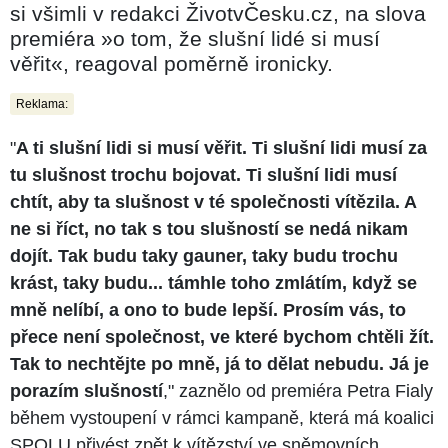
si všimli v redakci ŽivotvČesku.cz, na slova
premiéra »o tom, že slušní lidé si musí
věřit«, reagoval poměrně ironicky.
Reklama:
"
A ti slušní lidi si musí věřit. Ti slušní lidi musí za
tu slušnost trochu bojovat. Ti slušní lidi musí
chtít, aby ta slušnost v té společnosti vítězila. A
ne si říct, no tak s tou slušností se nedá nikam
dojít. Tak budu taky gauner, taky budu trochu
krást, taky budu... támhle toho zmlátím, když se
mně nelíbí, a ono to bude lepší. Prosím vás, to
přece není společnost, ve které bychom chtěli žít.
Tak to nechtějte po mně, já to dělat nebudu. Já je
porazím slušností
," zaznělo od premiéra Petra Fialy
během vystoupení v rámci kampaně, která má koalici
SPOLU přivést zpět k vítězství ve sněmovních