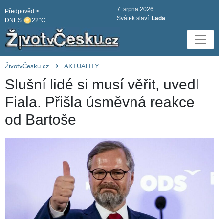
7. srpna 2026
Předpověd >
Svátek slaví:
Lada
DNES:
22°C
ŽivotvČesku.cz
AKTUALITY
Slušní lidé si musí věřit, uvedl
Fiala. Přišla úsměvná reakce
od Bartoše