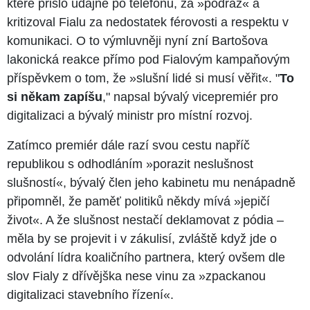
které přišlo údajně po telefonu, za »podraz« a
kritizoval Fialu za nedostatek férovosti a respektu v
komunikaci. O to výmluvněji nyní zní Bartošova
lakonická reakce přímo pod Fialovým kampaňovým
příspěvkem o tom, že »slušní lidé si musí věřit«. "
To
si někam zapíšu
," napsal bývalý vicepremiér pro
digitalizaci a bývalý ministr pro místní rozvoj.
Zatímco premiér dále razí svou cestu napříč
republikou s odhodláním »porazit neslušnost
slušností«, bývalý člen jeho kabinetu mu nenápadně
připomněl, že paměť politiků někdy mívá »jepičí
život«. A že slušnost nestačí deklamovat z pódia –⁠⁠⁠⁠⁠⁠
měla by se projevit i v zákulisí, zvláště když jde o
odvolání lídra koaličního partnera, který ovšem dle
slov Fialy z dřívějška nese vinu za »zpackanou
digitalizaci stavebního řízení«.