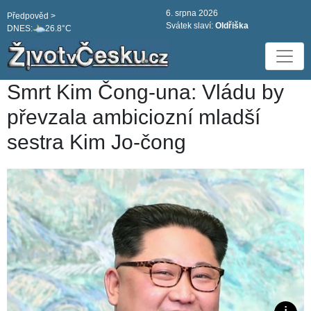
6. srpna 2026
Předpověd >
Svátek slaví:
Oldřiška
DNES:
26.8°C
Smrt Kim Čong-una: Vládu by
převzala ambiciozní mladší
sestra Kim Jo-čong