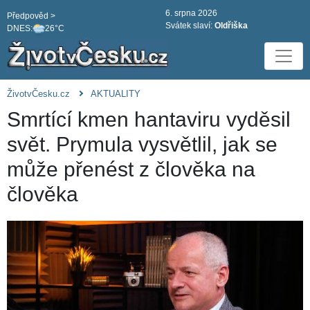
6. srpna 2026
Předpověd >
Svátek slaví:
Oldřiška
DNES:
26°C
ŽivotvČesku.cz
AKTUALITY
Smrtící kmen hantaviru vyděsil
svět. Prymula vysvětlil, jak se
může přenést z člověka na
člověka