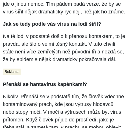
jde o jinou nemoc. Tím pádem padá verze, že by se
virus šířil nějak dramaticky rychleji, než jak ho známe.
Jak se tedy podle vás virus na lodi šířil?
Na té lodi v podstatě došlo k přenosu kontaktem, to je
pravda, ale šlo o velmi těsný kontakt. V tuto chvíli
stále není více zemřelých než původní tři a nezdá se,
že by epidemie nějak dramaticky pokračovala dál.
Reklama:
Přenáší se hantavirus kapénkami?
Nikoliv. Přenáší se v podstatě tím, že člověk vdechne
kontaminovaný prach, kde jsou výtrusy hlodavců
nebo stopy moči. V moči a výtrusech může být virus
přítomen. Když člověk přijde do prostředí, jako je
třeba stáj, a zametá tam, v prachu se mohou objevit