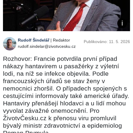
Rudolf Šindelář
| Redaktor
Publikováno: 11. 5. 2026
rudolf.sindelar@zivotvcesku.cz
Rozhovor: Francie potvrdila první případ
nákazy hantavirem u pasažérky z výletní
lodi, na níž se infekce objevila. Podle
francouzských úřadů se stav ženy v
nemocnici zhoršil. O případech spojených s
cestujícími informovaly také americké úřady.
Hantaviry přenášejí hlodavci a u lidí mohou
vyvolat závažné onemocnění. Pro
ŽivotvČesku.cz k přenosu viru promluvil
bývalý ministr zdravotnictví a epidemiolog
Roman Prymula.