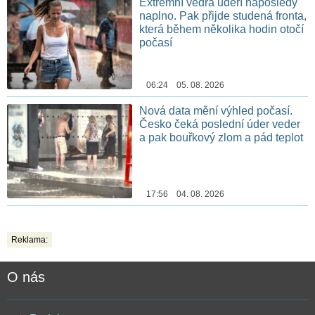
Extrémní vedra udeří naposledy
naplno. Pak přijde studená fronta,
která během několika hodin otočí
počasí
06:24 05. 08. 2026
Nová data mění výhled počasí.
Česko čeká poslední úder veder
a pak bouřkový zlom a pád teplot
17:56 04. 08. 2026
Reklama:
O nás