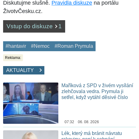
Diskutujme slušně.
Pravidla diskuze
na portálu
ŽivotvČesku.cz.
Vstup do diskuze
1
#hantavir
#Nemoc
#Roman Prymula
Reklama:
AKTUALITY
Maříková z SPD v živém vysílání
zlehčovala vedra. Prymula ji
setřel, když vytáhl děsivé číslo
07:32 06. 08. 2026
Lék, který má bránit návratu