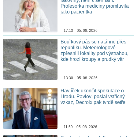
rakoviny, není k sehnání.
Profesorka medicíny promluvila
jako pacientka
17:13 05. 08. 2026
Bouřkový pás se natáhne přes
republiku. Meteorologové
zpřesnili lokality pod výstrahou,
kde hrozí kroupy a prudký vítr
13:30 05. 08. 2026
Havlíček ukončil spekulace o
Hradu. Pavlovi poslal vstřícný
vzkaz, Decroix pak tvrdě setřel
11:59 05. 08. 2026