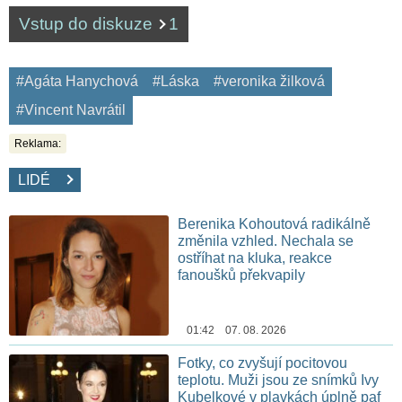
Vstup do diskuze
1
#Agáta Hanychová
#Láska
#veronika žilková
#Vincent Navrátil
Reklama:
LIDÉ
Berenika Kohoutová radikálně
změnila vzhled. Nechala se
ostříhat na kluka, reakce
fanoušků překvapily
01:42 07. 08. 2026
Fotky, co zvyšují pocitovou
teplotu. Muži jsou ze snímků Ivy
Kubelkové v plavkách úplně paf