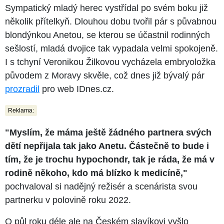
Sympatický mladý herec vystřídal po svém boku již
několik přítelkyň. Dlouhou dobu tvořil pár s půvabnou
blondýnkou Anetou, se kterou se účastnil rodinných
sešlostí, mladá dvojice tak vypadala velmi spokojeně.
I s tchyní Veronikou Žilkovou vycházela embryoložka
původem z Moravy skvěle, což dnes již bývalý pár
prozradil
pro web IDnes.cz.
Reklama:
"Myslím, že máma ještě žádného partnera svých
dětí nepřijala tak jako Anetu. Částečně to bude i
tím, že je trochu hypochondr, tak je ráda, že má v
rodině někoho, kdo má blízko k medicíně,"
pochvaloval si nadějný režisér a scenárista svou
partnerku v polovině roku 2022.
O půl roku déle ale na Českém slavíkovi vyšlo