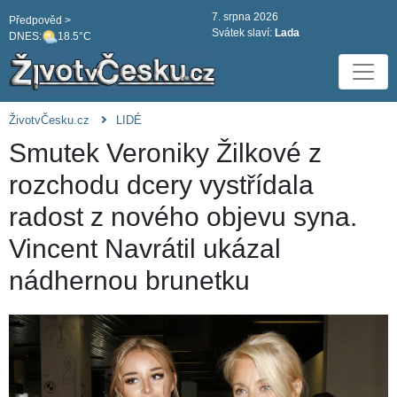
7. srpna 2026
Předpověd >
Svátek slaví:
Lada
DNES:
18.5°C
ŽivotvČesku.cz
LIDÉ
Smutek Veroniky Žilkové z
rozchodu dcery vystřídala
radost z nového objevu syna.
Vincent Navrátil ukázal
nádhernou brunetku