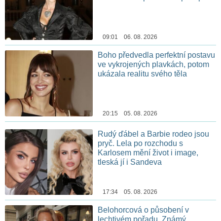
09:01 06. 08. 2026
Boho předvedla perfektní postavu
ve vykrojených plavkách, potom
ukázala realitu svého těla
20:15 05. 08. 2026
Rudý ďábel a Barbie rodeo jsou
pryč. Lela po rozchodu s
Karlosem mění život i image,
tleská jí i Sandeva
17:34 05. 08. 2026
Belohorcová o působení v
lechtivém pořadu. Známý