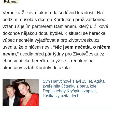
Reklama:
Veronika Žilková tak má další důvod k radosti. Na
podzim musela s dcerou Kordulkou prožívat konec
vztahu s jejím partnerem Damianem, který u Žilkové
dokonce nějakou dobu bydlel. K situaci se herečka
vůbec nechtěla vyjadřovat a pro ŽivotvČesku.cz
uvedla, že o ničem neví. "
Nic jsem nečetla, o ničem
nevím
," uvedla před pár týdny pro ŽivotvČesku.cz
charismatická herečka, když se jí redakce na
ukončený vztah Korduly dotázala.
Syn Hanychové slaví 15 let. Agáta
zveřejnila účtenku z baru, kde
Dopita tehdy Kryšpína zapíjel,
částka vyrazila dech