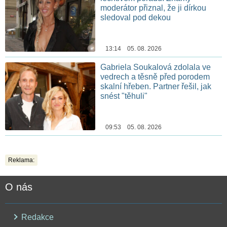
moderátor přiznal, že ji dírkou
sledoval pod dekou
13:14 05. 08. 2026
Gabriela Soukalová zdolala ve
vedrech a těsně před porodem
skalní hřeben. Partner řešil, jak
snést "těhuli"
09:53 05. 08. 2026
Reklama:
O nás
Redakce