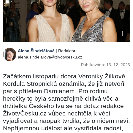
Alena Šindelářová
| Redaktor
alena.sindelarova@zivotvcesku.cz
Publikováno: 13. 12. 2023
Začátkem listopadu dcera Veroniky Žilkové
Kordula Stropnická oznámila, že již netvoří
pár s přítelem Damianem. Pro rodinu
herečky to byla samozřejmě citlivá věc a
držitelka Českého lva se na dotaz redakce
ŽivotvČesku.cz vůbec nechtěla k věci
vyjadřovat a naopak tvrdila, že o ničem neví.
Nepříjemnou událost ale vystřídala radost,