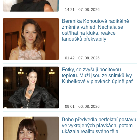
14:21 07. 08. 2026
Berenika Kohoutová radikálně
změnila vzhled. Nechala se
ostříhat na kluka, reakce
fanoušků překvapily
01:42 07. 08. 2026
Fotky, co zvyšují pocitovou
teplotu. Muži jsou ze snímků Ivy
Kubelkové v plavkách úplně paf
09:01 06. 08. 2026
Boho předvedla perfektní postavu
ve vykrojených plavkách, potom
ukázala realitu svého těla