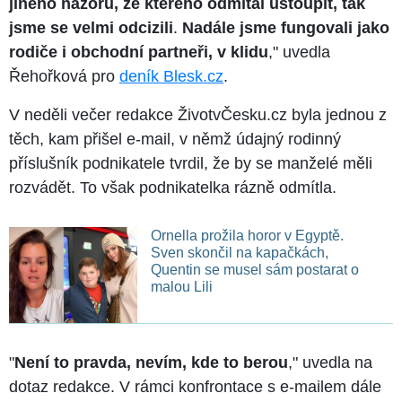
jiného názoru, ze kterého odmítal ustoupit, tak
jsme se velmi odcizili
.
Nadále jsme fungovali jako
rodiče i obchodní partneři, v klidu
," uvedla
Řehořková pro
deník Blesk.cz
.
V neděli večer redakce ŽivotvČesku.cz byla jednou z
těch, kam přišel e-mail, v němž údajný rodinný
příslušník podnikatele tvrdil, že by se manželé měli
rozvádět. To však podnikatelka rázně odmítla.
Ornella prožila horor v Egyptě.
Sven skončil na kapačkách,
Quentin se musel sám postarat o
malou Lili
"
Není to pravda, nevím, kde to berou
," uvedla na
dotaz redakce. V rámci konfrontace s e-mailem dále