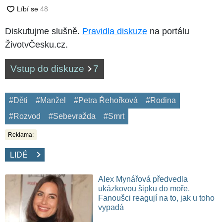
Diskutujme slušně.
Pravidla diskuze
na portálu
ŽivotvČesku.cz.
Vstup do diskuze
7
#Děti
#Manžel
#Petra Řehořková
#Rodina
#Rozvod
#Sebevražda
#Smrt
Reklama:
LIDÉ
Alex Mynářová předvedla
ukázkovou šipku do moře.
Fanoušci reagují na to, jak u toho
vypadá