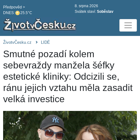
8. srpna 2026
Předpověd >
Svátek slaví:
Soběslav
DNES:
25.5°C
ŽivotvČesku.cz
LIDÉ
Smutné pozadí kolem
sebevraždy manžela šéfky
estetické kliniky: Odcizili se,
ránu jejich vztahu měla zasadit
velká investice