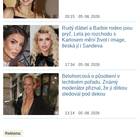
20:15 05. 08. 2026
Rudý ďábel a Barbie rodeo jsou
pryč. Lela po rozchodu s
Karlosem mění život i image,
tleská jí i Sandeva
17:34 05. 08. 2026
Belohorcová o působení v
lechtivém pořadu. Známý
moderátor přiznal, že ji dírkou
sledoval pod dekou
13:14 05. 08. 2026
Reklama: