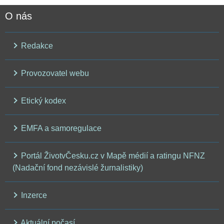
O nás
Redakce
Provozovatel webu
Etický kodex
EMFA a samoregulace
Portál ŽivotvČesku.cz v Mapě médií a ratingu NFNZ
(Nadační fond nezávislé žurnalistiky)
Inzerce
Aktuální počasí