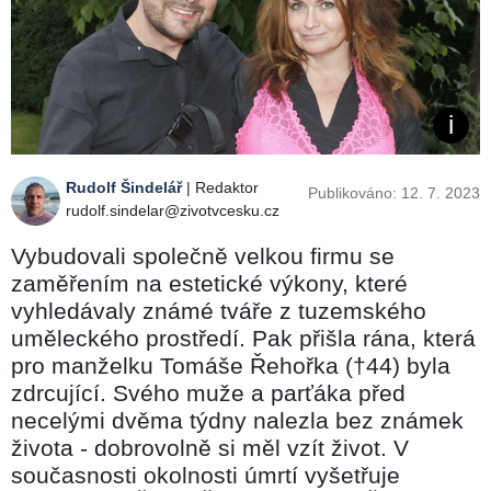
Rudolf Šindelář
| Redaktor
Publikováno: 12. 7. 2023
rudolf.sindelar@zivotvcesku.cz
Vybudovali společně velkou firmu se
zaměřením na estetické výkony, které
vyhledávaly známé tváře z tuzemského
uměleckého prostředí. Pak přišla rána, která
pro manželku Tomáše Řehořka (†44) byla
zdrcující. Svého muže a parťáka před
necelými dvěma týdny nalezla bez známek
života - dobrovolně si měl vzít život. V
současnosti okolnosti úmrtí vyšetřuje