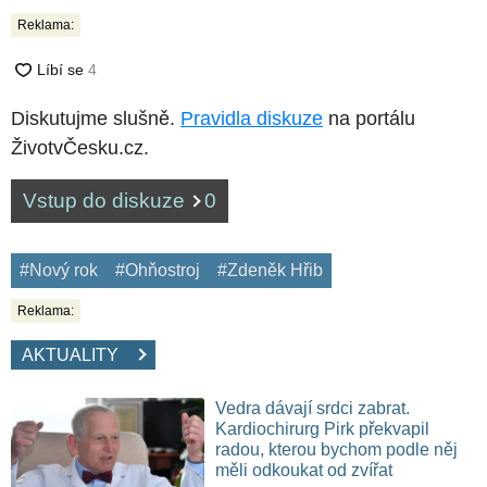
Reklama:
Diskutujme slušně.
Pravidla diskuze
na portálu
ŽivotvČesku.cz.
Vstup do diskuze
0
#Nový rok
#Ohňostroj
#Zdeněk Hřib
Reklama:
AKTUALITY
Vedra dávají srdci zabrat.
Kardiochirurg Pirk překvapil
radou, kterou bychom podle něj
měli odkoukat od zvířat