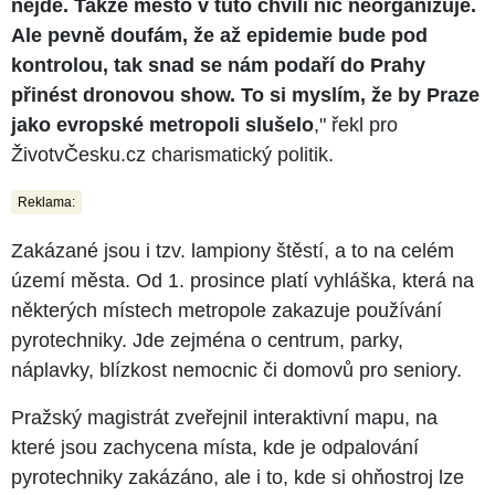
nejde. Takže město v tuto chvíli nic neorganizuje.
Ale pevně doufám, že až epidemie bude pod
kontrolou, tak snad se nám podaří do Prahy
přinést dronovou show. To si myslím, že by Praze
jako evropské metropoli slušelo
," řekl pro
ŽivotvČesku.cz charismatický politik.
Reklama:
Zakázané jsou i tzv. lampiony štěstí, a to na celém
území města. Od 1. prosince platí vyhláška, která na
některých místech metropole zakazuje používání
pyrotechniky. Jde zejména o centrum, parky,
náplavky, blízkost nemocnic či domovů pro seniory.
Pražský magistrát zveřejnil interaktivní mapu, na
které jsou zachycena místa, kde je odpalování
pyrotechniky zakázáno, ale i to, kde si ohňostroj lze