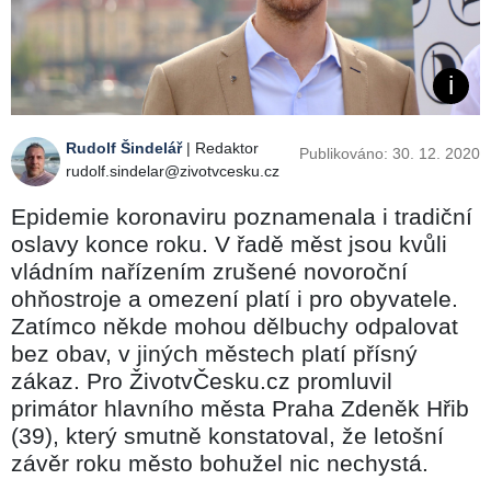
Rudolf Šindelář
| Redaktor
Publikováno: 30. 12. 2020
rudolf.sindelar@zivotvcesku.cz
Epidemie koronaviru poznamenala i tradiční
oslavy konce roku. V řadě měst jsou kvůli
vládním nařízením zrušené novoroční
ohňostroje a omezení platí i pro obyvatele.
Zatímco někde mohou dělbuchy odpalovat
bez obav, v jiných městech platí přísný
zákaz. Pro ŽivotvČesku.cz promluvil
primátor hlavního města Praha Zdeněk Hřib
(39), který smutně konstatoval, že letošní
závěr roku město bohužel nic nechystá.