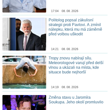
17:04 08. 08. 2026
Politolog popsal zákulisní
strategii proti Pavlovi. A zmínil
nálepku, která mu má záměrně
před volbou uškodit
14:21 08. 08. 2026
Tropy znovu nabírají sílu.
Meteorologové varují před delší
vlnou a ukázali na místa, kde
situace bude nejhorší
14:19 08. 08. 2026
Změna stavu u Jaromíra
Soukupa. Jeho okolí promluvilo