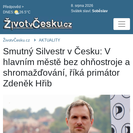
8. srpna 2026
Předpověd >
Svátek slaví:
Soběslav
DNES:
26.5°C
ŽivotvČesku.cz
AKTUALITY
Smutný Silvestr v Česku: V
hlavním městě bez ohňostroje a
shromažďování, říká primátor
Zdeněk Hřib