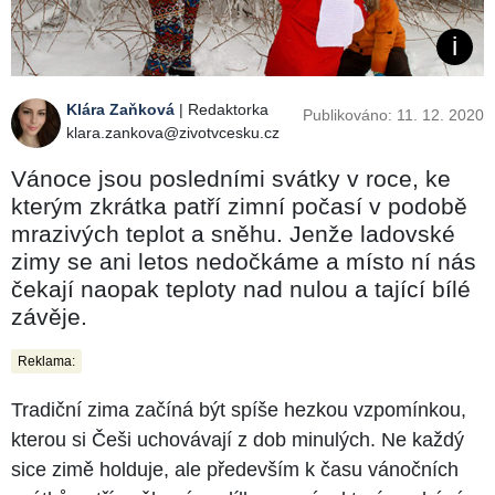
Klára Zaňková
| Redaktorka
Publikováno: 11. 12. 2020
klara.zankova@zivotvcesku.cz
Vánoce jsou posledními svátky v roce, ke
kterým zkrátka patří zimní počasí v podobě
mrazivých teplot a sněhu. Jenže ladovské
zimy se ani letos nedočkáme a místo ní nás
čekají naopak teploty nad nulou a tající bílé
závěje.
Reklama:
Tradiční zima začíná být spíše hezkou vzpomínkou,
kterou si Češi uchovávají z dob minulých. Ne každý
sice zimě holduje, ale především k času vánočních