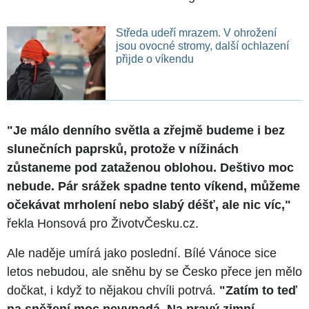
Středa udeří mrazem. V ohrožení
jsou ovocné stromy, další ochlazení
přijde o víkendu
"Je málo denního světla a zřejmě budeme i bez
slunečních paprsků, protože v nížinách
zůstaneme pod zataženou oblohou. Deštivo moc
nebude. Pár srážek spadne tento víkend, můžeme
očekávat mrholení nebo slabý déšť, ale nic víc,"
řekla Honsová pro ŽivotvČesku.cz.
Ale naděje umírá jako poslední. Bílé Vánoce sice
letos nebudou, ale sněhu by se Česko přece jen mělo
dočkat, i když to nějakou chvíli potrvá.
"Zatím to teď
na sněžení moc nevypadá. Na pravý zimní