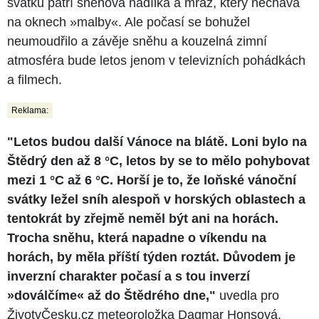
svátků patří sněhová nadílka a mráz, který nechává
na oknech »malby«. Ale počasí se bohužel
neumoudřilo a závěje sněhu a kouzelná zimní
atmosféra bude letos jenom v televizních pohádkách
a filmech.
Reklama:
"Letos budou další Vánoce na blátě. Loni bylo na
Štědrý den až 8 °C, letos by se to mělo pohybovat
mezi 1 °C až 6 °C. Horší je to, že loňské vánoční
svátky ležel sníh alespoň v horských oblastech a
tentokrát by zřejmě neměl být ani na horách.
Trocha sněhu, která napadne o víkendu na
horách, by měla příští týden roztát. Důvodem je
inverzní charakter počasí a s tou inverzí
»doválčíme« až do Štědrého dne,"
uvedla pro
ŽivotvČesku.cz meteoroložka Dagmar Honsová.