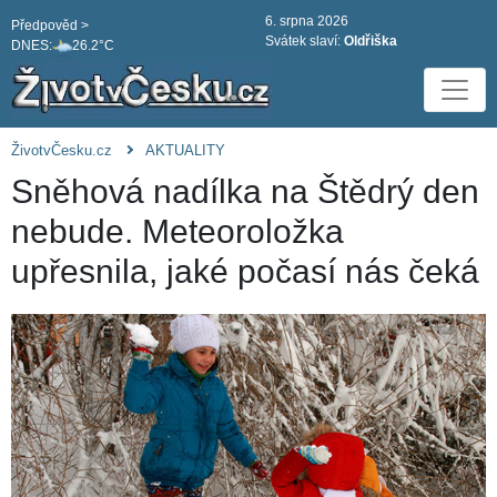
6. srpna 2026
Předpověd >
Svátek slaví:
Oldřiška
DNES:
26.2°C
ŽivotvČesku.cz
AKTUALITY
Sněhová nadílka na Štědrý den
nebude. Meteoroložka
upřesnila, jaké počasí nás čeká