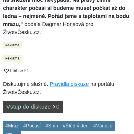
charakter počasí si budeme muset počkat až do
ledna – nejméně. Pořád jsme s teplotami na bodu
mrazu,"
dodala Dagmar Honsová pro
ŽivotvČesku.cz.
Reklama:
Reklama:
Diskutujme slušně.
Pravidla diskuze
na portálu
ŽivotvČesku.cz.
Vstup do diskuze
0
#Mráz
#Počasí
#Sníh
#Štědrý den
#Vánoce