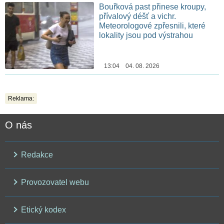
Bouřková past přinese kroupy,
přívalový déšť a vichr.
Meteorologové zpřesnili, které
lokality jsou pod výstrahou
13:04 04. 08. 2026
Reklama:
O nás
Redakce
Provozovatel webu
Etický kodex