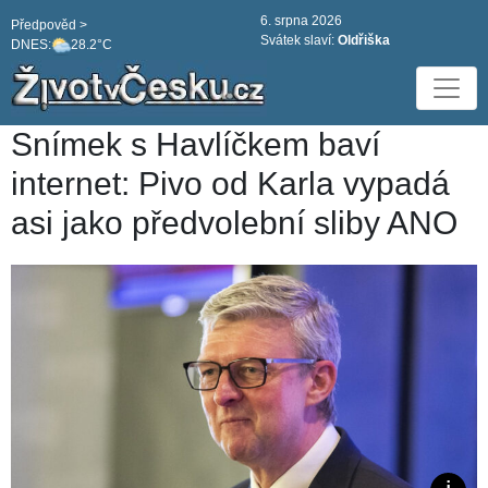
6. srpna 2026
Předpověd >
Svátek slaví:
Oldřiška
DNES:
28.2°C
Snímek s Havlíčkem baví
internet: Pivo od Karla vypadá
asi jako předvolební sliby ANO