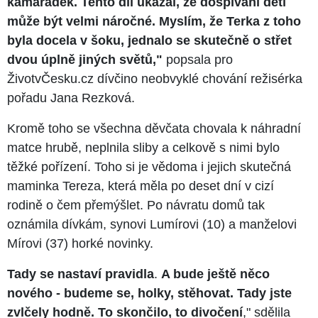
kamarádek. Tento díl ukázal, že dospívání dětí
může být velmi náročné. Myslím, že Terka z toho
byla docela v šoku, jednalo se skutečně o střet
dvou úplně jiných světů,"
popsala pro
ŽivotvČesku.cz dívčino neobvyklé chování režisérka
pořadu Jana Rezková.
Kromě toho se všechna děvčata chovala k náhradní
matce hrubě, neplnila sliby a celkově s nimi bylo
těžké pořízení. Toho si je vědoma i jejich skutečná
maminka Tereza, která měla po deset dní v cizí
rodině o čem přemýšlet. Po návratu domů tak
oznámila dívkám, synovi Lumírovi (10) a manželovi
Mírovi (37) horké novinky.
Tady se nastaví pravidla
.
A bude ještě něco
nového - budeme se, holky, stěhovat. Tady jste
zvlčely hodně. To skončilo, to divočení
," sdělila