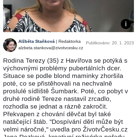
Alžběta Staňková
| Redaktorka
Publikováno: 20. 1. 2023
alzbeta.stankova@zivotvcesku.cz
Rodina Terezy (35) z Havířova se potýká s
výchovnými problémy pubertálních dcer.
Situace se podle blond maminky zhoršila
poté, co se přistěhovali na nechvalně
proslulé sídliště Šumbark. Poté, co pobyt v
druhé rodině Tereze nastavil zrcadlo,
rozhodla se jednat a rázně zakročit.
Překvapen z chování děvčat byl také
natáčející štáb. "Dospívání dětí může být
velmi náročné," uvedla pro ŽivotvČesku.cz
Jana Rezková, kreativní režisérka pořadu.