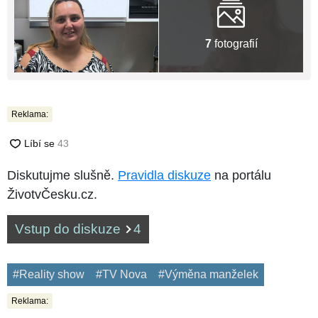
7
fotografií
Reklama:
Diskutujme slušně.
Pravidla diskuze
na portálu
ŽivotvČesku.cz.
Vstup do diskuze
4
#Reality show
#TV Nova
#Výměna manželek
Reklama: