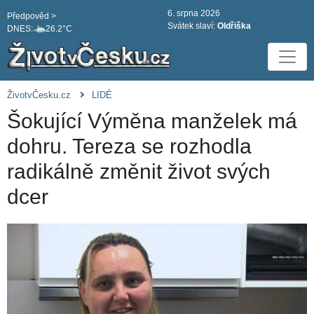
6. srpna 2026
Předpověd >
Svátek slaví:
Oldřiška
DNES:
26.2°C
ŽivotvČesku.cz
LIDÉ
Šokující Výměna manželek má
dohru. Tereza se rozhodla
radikálně změnit život svých
dcer