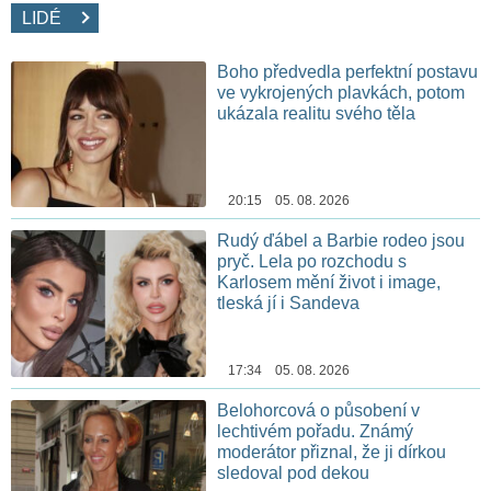
LIDÉ
Boho předvedla perfektní postavu
ve vykrojených plavkách, potom
ukázala realitu svého těla
20:15 05. 08. 2026
Rudý ďábel a Barbie rodeo jsou
pryč. Lela po rozchodu s
Karlosem mění život i image,
tleská jí i Sandeva
17:34 05. 08. 2026
Belohorcová o působení v
lechtivém pořadu. Známý
moderátor přiznal, že ji dírkou
sledoval pod dekou