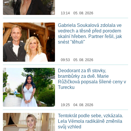
13:14 05. 08. 2026
Gabriela Soukalová zdolala ve
vedrech a těsně před porodem
skalní hřeben. Partner řešil, jak
snést "těhuli"
09:53 05. 08. 2026
Deodorant za tři stovky,
brambůrky za dvě. Marie
Růžičková popsala šílené ceny v
Turecku
19:25 04. 08. 2026
Tentokrát podle sebe, vzkázala.
Lela Vémola radikálně změnila
svůj vzhled