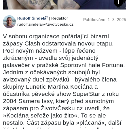
Rudolf Šindelář
| Redaktor
Publikováno: 1. 3. 2025
rudolf.sindelar@zivotvcesku.cz
V sobotu organizace pořádající bizarní
zápasy Clash odstartovala novou etapu.
Pod novým názvem - lépe řečeno
zkráceným - uvedla svůj jedenáctý
galavečer v pražské Sportovní hale Fortuna.
Jedním z očekávaných soubojů byl
avizovaný duel zpěváků - bývalého člena
skupiny Lunetic Martina Kociána a
účastníka pěvecké show SuperStar z roku
2004 Sámera Issy, který před samotným
zápasem pro ŽivotvČesku.cz uvedl, že
»Kociána seřeže jako žito«. To se ale
nestalo. Část zápasu byla »plácaná«, další