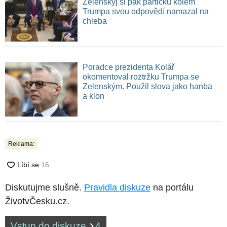
Zelenskyj si pak partičku kolem
Trumpa svou odpovědí namazal na
chleba
Poradce prezidenta Kolář
okomentoval roztržku Trumpa se
Zelenským. Použil slova jako hanba
a klon
Reklama:
Diskutujme slušně.
Pravidla diskuze
na portálu
ŽivotvČesku.cz.
Vstup do diskuze
4