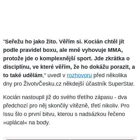
"
Seřežu ho jako žito. Věřím si. Kocián chtěl jít
podle pravidel boxu, ale mně vyhovuje MMA,
protože jde o komplexnější sport. Jde zkrátka o
disciplínu, ve které věřím, že ho dokážu porazit, a
to také udělám
," uvedl v
rozhovoru
před několika
dny pro ŽivotvČesku.cz někdejší účastník SuperStar.
Kocián nastoupil již do svého třetího zápasu - dva
předchozí pro něj skončily vítězně, třetí nikoliv. Pro
Issu šlo o první bitvu, kterou s nadsázkou řečeno
»uplácal« na body.