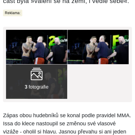
část byla »válení se na zemi, i vedle sebe«.
Reklama:
3
fotografie
Zápas obou hudebníků se konal podle pravidel MMA.
Issa do klece nastoupil se změnou své vlasové
vizáže - oholil si hlavu. Jasnou převahu si ani jeden