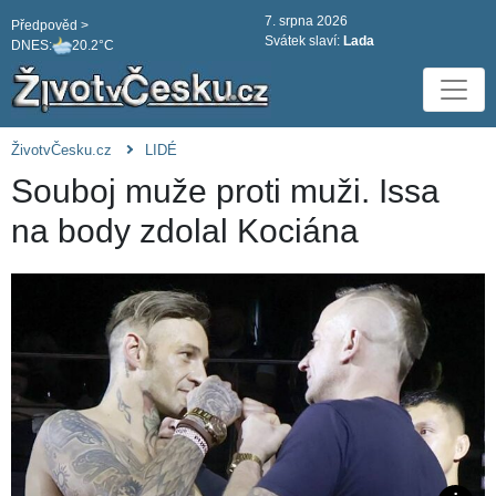
7. srpna 2026
Předpověd >
Svátek slaví:
Lada
DNES:
20.2°C
ŽivotvČesku.cz
LIDÉ
Souboj muže proti muži. Issa
na body zdolal Kociána