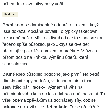
během tříkolové bitvy nevytvořil.
Reklama:
První kolo
se dominantně odehrálo na zemi, když
Issa dokázal Kociána povalit - o typický takedown
rozhodně nešlo. Místo aktivního boje to s nadsázkou
řečeno spíše působilo, jako »když se dvě děti
přetahují v pokojíčku na zemi o hračku«. V úvodu
přitom došlo na krátkou výměnu úderů, která
slibovala více.
Druhé kolo
působilo podobně jako první. Na tvrdé
direkty ani kopy nedošlo, vzduchem místo toho
zasvištělo pár »facek«, významná většina
pětiminutového kola se tak odehrála opět na zemi. To
však oběma zpěvákům už docházely síly, což se
nakonec projevilo i ve
třetím kole
. To se převážně