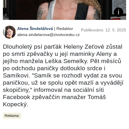
Alena Šindelářová
| Redaktor
Publikováno: 12. 5. 2025
alena.sindelarova@zivotvcesku.cz
Dlouholetý psí parťák Heleny Zeťové zůstal
po smrti zpěvačky u její maminky Aleny a
jejího manžela Leška Semelky. Pět měsíců
po odchodu paničky dotlouklo srdce i
Samíkovi. "Samík se rozhodl vydat za svou
paničkou, už se spolu opět mazlí a vyvádějí
skopičiny," informoval na sociální síti
Facebook zpěvaččin manažer Tomáš
Kopecký.
Reklama: