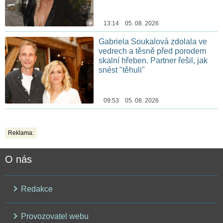
13:14 05. 08. 2026
Gabriela Soukalová zdolala ve
vedrech a těsně před porodem
skalní hřeben. Partner řešil, jak
snést "těhuli"
09:53 05. 08. 2026
Reklama:
O nás
Redakce
Provozovatel webu