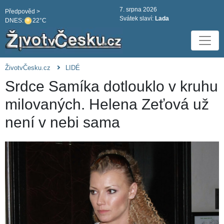
7. srpna 2026
Předpověd >
Svátek slaví:
Lada
DNES:
22°C
ŽivotvČesku.cz
LIDÉ
Srdce Samíka dotlouklo v kruhu
milovaných. Helena Zeťová už
není v nebi sama