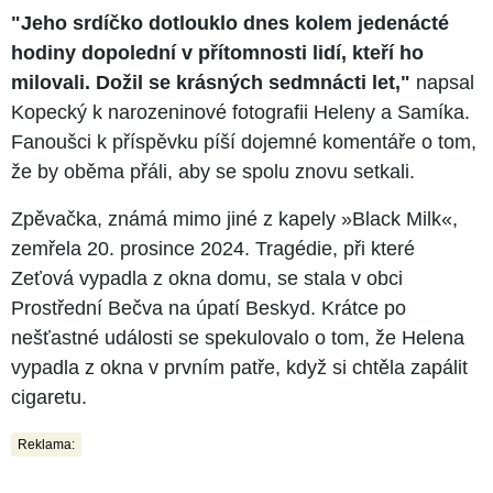
"Jeho srdíčko dotlouklo dnes kolem jedenácté
hodiny dopolední v přítomnosti lidí, kteří ho
milovali. Dožil se krásných sedmnácti let,"
napsal
Kopecký k narozeninové fotografii Heleny a Samíka.
Fanoušci k příspěvku píší dojemné komentáře o tom,
že by oběma přáli, aby se spolu znovu setkali.
Zpěvačka, známá mimo jiné z kapely »Black Milk«,
zemřela 20. prosince 2024. Tragédie, při které
Zeťová vypadla z okna domu, se stala v obci
Prostřední Bečva na úpatí Beskyd. Krátce po
nešťastné události se spekulovalo o tom, že Helena
vypadla z okna v prvním patře, když si chtěla zapálit
cigaretu.
Reklama: