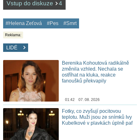
Vstup do diskuze
4
#Helena Zeťová
#Pes
#Smrt
Reklama:
LIDÉ
Berenika Kohoutová radikálně
změnila vzhled. Nechala se
ostříhat na kluka, reakce
fanoušků překvapily
01:42 07. 08. 2026
Fotky, co zvyšují pocitovou
teplotu. Muži jsou ze snímků Ivy
Kubelkové v plavkách úplně paf