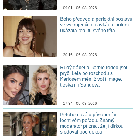
09:01 06. 08. 2026
Boho předvedla perfektní postavu
ve vykrojených plavkách, potom
ukázala realitu svého těla
20:15 05. 08. 2026
Rudý ďábel a Barbie rodeo jsou
pryč. Lela po rozchodu s
Karlosem mění život i image,
tleská jí i Sandeva
17:34 05. 08. 2026
Belohorcová o působení v
lechtivém pořadu. Známý
moderátor přiznal, že ji dírkou
sledoval pod dekou