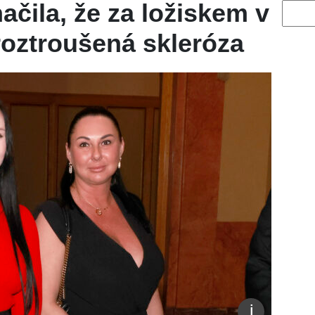
čila, že za ložiskem v
Vyhled
roztroušená skleróza