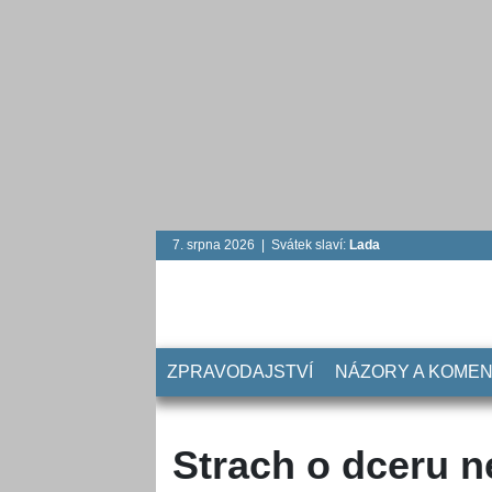
7. srpna 2026 | Svátek slaví:
Lada
ZPRAVODAJSTVÍ
NÁZORY A KOME
Strach o dceru n