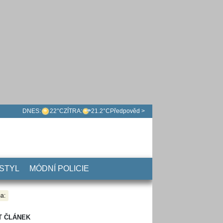
DNES:
22°C
ZÍTRA:
21.2°C
Předpověd >
 STYL
MÓDNÍ POLICIE
a:
T ČLÁNEK