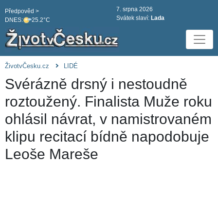
7. srpna 2026
Předpověd >
Svátek slaví:
Lada
DNES:
25.2°C
ŽivotvČesku.cz
LIDÉ
Svérázně drsný i nestoudně
roztoužený. Finalista Muže roku
ohlásil návrat, v namistrovaném
klipu recitací bídně napodobuje
Leoše Mareše