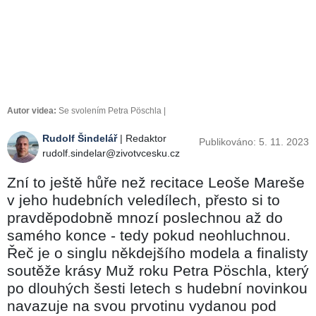
Autor videa:
Se svolením Petra Pöschla |
Rudolf Šindelář
| Redaktor
Publikováno: 5. 11. 2023
rudolf.sindelar@zivotvcesku.cz
Zní to ještě hůře než recitace Leoše Mareše
v jeho hudebních veledílech, přesto si to
pravděpodobně mnozí poslechnou až do
samého konce - tedy pokud neohluchnou.
Řeč je o singlu někdejšího modela a finalisty
soutěže krásy Muž roku Petra Pöschla, který
po dlouhých šesti letech s hudební novinkou
navazuje na svou prvotinu vydanou pod