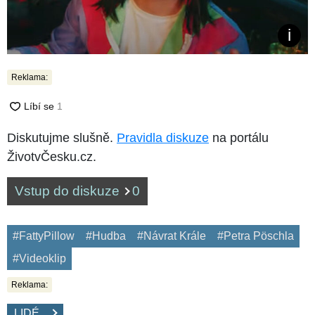
Reklama:
Diskutujme slušně.
Pravidla diskuze
na portálu
ŽivotvČesku.cz.
Vstup do diskuze
0
#FattyPillow
#Hudba
#Návrat Krále
#Petra Pöschla
#Videoklip
Reklama:
LIDÉ