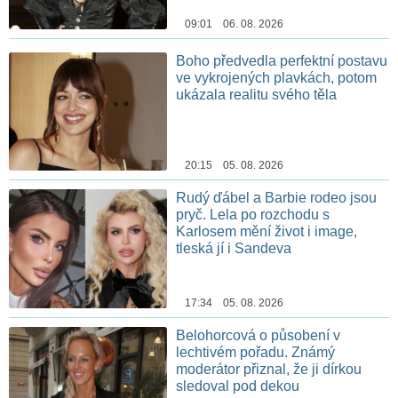
09:01 06. 08. 2026
Boho předvedla perfektní postavu
ve vykrojených plavkách, potom
ukázala realitu svého těla
20:15 05. 08. 2026
Rudý ďábel a Barbie rodeo jsou
pryč. Lela po rozchodu s
Karlosem mění život i image,
tleská jí i Sandeva
17:34 05. 08. 2026
Belohorcová o působení v
lechtivém pořadu. Známý
moderátor přiznal, že ji dírkou
sledoval pod dekou