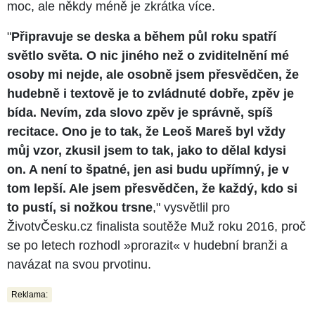
moc, ale někdy méně je zkrátka více.
"
Připravuje se deska a během půl roku spatří
světlo světa. O nic jiného než o zviditelnění mé
osoby mi nejde, ale osobně jsem přesvědčen, že
hudebně i textově je to zvládnuté dobře, zpěv je
bída. Nevím, zda slovo zpěv je správně, spíš
recitace. Ono je to tak, že Leoš Mareš byl vždy
můj vzor, zkusil jsem to tak, jako to dělal kdysi
on. A není to špatné, jen asi budu upřímný, je v
tom lepší. Ale jsem přesvědčen, že každý, kdo si
to pustí, si nožkou trsne
," vysvětlil pro
ŽivotvČesku.cz finalista soutěže Muž roku 2016, proč
se po letech rozhodl »prorazit« v hudební branži a
navázat na svou prvotinu.
Reklama: