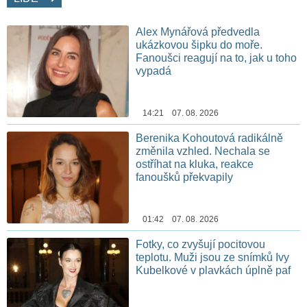
Alex Mynářová předvedla
ukázkovou šipku do moře.
Fanoušci reagují na to, jak u toho
vypadá
14:21 07. 08. 2026
Berenika Kohoutová radikálně
změnila vzhled. Nechala se
ostříhat na kluka, reakce
fanoušků překvapily
01:42 07. 08. 2026
Fotky, co zvyšují pocitovou
teplotu. Muži jsou ze snímků Ivy
Kubelkové v plavkách úplně paf