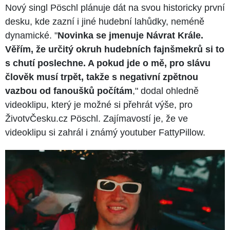
Nový singl Pöschl plánuje dát na svou historicky první
desku, kde zazní i jiné hudební lahůdky, neméně
dynamické. "
Novinka se jmenuje Návrat Krále.
Věřím, že určitý okruh hudebních fajnšmekrů si to
s chutí poslechne. A pokud jde o mě, pro slávu
člověk musí trpět, takže s negativní zpětnou
vazbou od fanoušků počítám
," dodal ohledně
videoklipu, který je možné si přehrát výše, pro
ŽivotvČesku.cz Pöschl. Zajímavostí je, že ve
videoklipu si zahrál i známý youtuber FattyPillow.