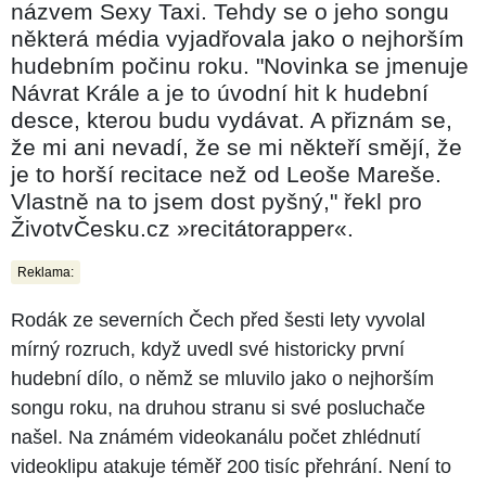
názvem Sexy Taxi. Tehdy se o jeho songu
některá média vyjadřovala jako o nejhorším
hudebním počinu roku. "Novinka se jmenuje
Návrat Krále a je to úvodní hit k hudební
desce, kterou budu vydávat. A přiznám se,
že mi ani nevadí, že se mi někteří smějí, že
je to horší recitace než od Leoše Mareše.
Vlastně na to jsem dost pyšný," řekl pro
ŽivotvČesku.cz »recitátorapper«.
Reklama:
Rodák ze severních Čech před šesti lety vyvolal
mírný rozruch, když uvedl své historicky první
hudební dílo, o němž se mluvilo jako o nejhorším
songu roku, na druhou stranu si své posluchače
našel. Na známém videokanálu počet zhlédnutí
videoklipu atakuje téměř 200 tisíc přehrání. Není to