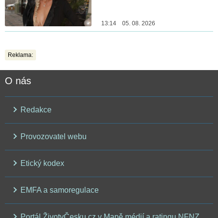
13:14 05. 08. 2026
Reklama:
O nás
Redakce
Provozovatel webu
Etický kodex
EMFA a samoregulace
Portál ŽivotvČesku.cz v Mapě médií a ratingu NFNZ