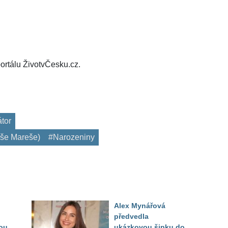
ortálu ŽivotvČesku.cz.
tor
oše Mareše)
#Narozeniny
Alex Mynářová
předvedla
ou
ukázkovou šipku do