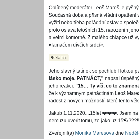
Oblíbený moderátor Leoš Mareš je pyšný
Současná doba a přísná vládní opatření v
vyžití nebo třeba pořádání oslav a společ
proto oslava letošních 15. narozenin je
a velmi komorně. Z malého chlapce už vy
»
lamačem dívčích srdcí
«
.
Reklama:
Jeho slavný tatínek se pochlubil fotkou p
lásko moje. PATNÁCT,"
napsal úspěšný 
jeho reakci.
"15… Ty víš, co to znamen
že k významným patnáctinám Leoš Mareš př
radost z nových možností, které tento věk 
Jakub 1.11.2020....15let ❤️❤️❤️. Jsem na
nemuzu uverit tomu, ze jako uz 15🙈???!!
Zveřejnil(a)
Monika Maresova
dne
Neděle