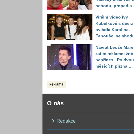
nehodu, propadla 
schody několik
Virální video Ivy
metrů hluboko
Kubelkové s dcera
ovládla Karolína.
Fanoušci se shodu
že je talent od
Návrat Leoše Mare
přírody
zatím reklamní žně
nepřinesl. Po dvou
měsících přiznal
moderátor nečeka
zklamání
Reklama:
O nás
Redakce