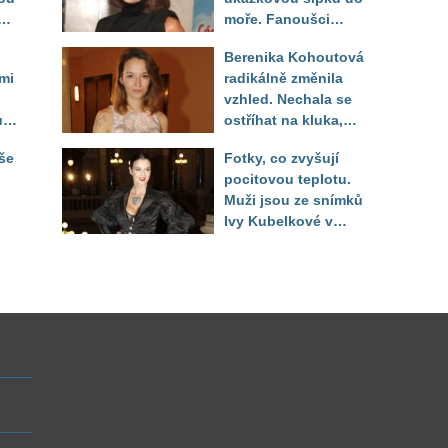
se
moře. Fanoušci
reagují na to, jak u
Berenika Kohoutová
toho vypadá
mi
radikálně změnila
vzhled. Nechala se
jí,
ostříhat na kluka,
reakce fanoušků
še
Fotky, co zvyšují
překvapily
pocitovou teplotu.
Muži jsou ze snímků
Ivy Kubelkové v
né
plavkách úplně paf