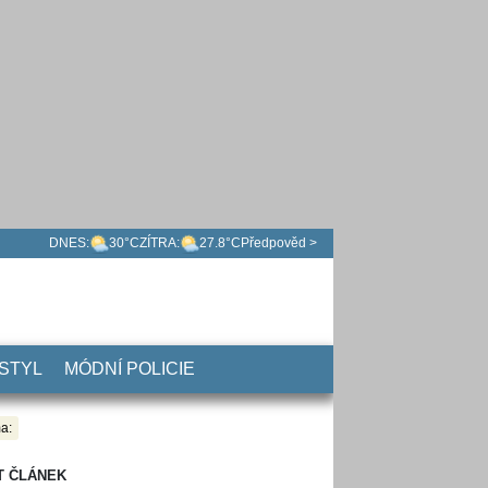
DNES:
30°C
ZÍTRA:
27.8°C
Předpověd >
 STYL
MÓDNÍ POLICIE
a:
T ČLÁNEK