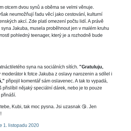
m otcem dvou synů a oběma se velmi věnuje.
šak neumožňují řadu věcí jako cestování, kulturní
enských akcí. Zde platí omezení počtu lidí. A právě
ho syna Jakuba, musela proběhnout jen v malém kruhu
rostl pohledný teenager, který je a rozhodně bude
atnáctiletého syna na sociálních sítích.
"Gratuluju,
moderátor k fotce Jakuba z oslavy narozenin a sdílel i
á,"
připojil komentář sám oslavenec. A tak to vypadá,
islíbil nějaký speciální dárek, nebo je to pouze
přináší.
 tebe, Kubi, tak moc pysna. Jsi uzasnak 😘. Jen
!
 1. listopadu 2020