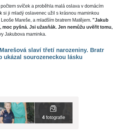
m počtem svíček a proběhla malá oslava v domácím
tak si ji mladý oslavenec užil s krásnou maminkou
 Leoše Mareše, a mladším bratrem Matějem.
"Jakub
bí, moc pyšná. Jsi užasňák. Jen nemůžu uvěřit tomu,
avy Jakubova maminka.
Marešová slaví třetí narozeniny. Bratr
b ukázal sourozeneckou lásku
4
fotografie