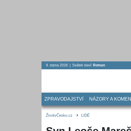
9. srpna 2026 | Svátek slaví:
Roman
ZPRAVODAJSTVÍ
NÁZORY A KOME
ŽivotvČesku.cz
LIDÉ
Syn Leoše Mareš