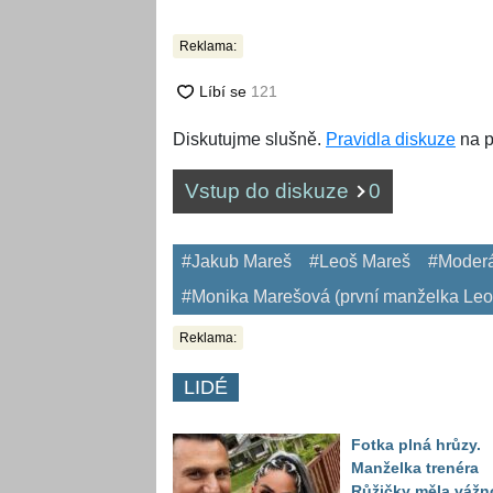
Reklama:
Diskutujme slušně.
Pravidla diskuze
na p
Vstup do diskuze
0
#Jakub Mareš
#Leoš Mareš
#Moderá
#Monika Marešová (první manželka Le
Reklama:
LIDÉ
Fotka plná hrůzy.
Manželka trenéra
Růžičky měla vážn