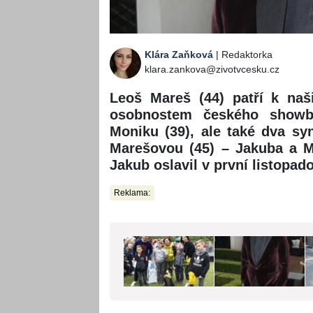
Klára Zaňková
| Redaktorka
klara.zankova@zivotvcesku.cz
Leoš Mareš (44) patří k n
osobnostem českého showb
Moniku (39), ale také dva s
Marešovou (45) – Jakuba a M
Jakub oslavil v první listopa
Reklama: