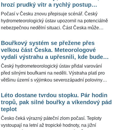
ŽivotvČesku.cz doplnili, že v některých místech
hrozí prudký vítr a rychlý postup
mohou být nárazy větru ještě výraznější a počasí je
systému
Počasí v Česku znovu přepisuje scénář. Český
nutné sledovat prakticky v reálném čase.
hydrometeorologický ústav upozornil na potenciálně
nebezpečnou nedělní situaci. Část Česka může
ovlivnit rozsáhlejší bouřkový systém, jehož hlavním
rizikem budou prudké nárazy větru. Meteorologové z
Bouřkový systém se přežene přes
portálu Meteocentrum.cz pro ŽivotvČesku.cz zároveň
velkou část Česka. Meteorologové
uvedli, že víkendová předpověď se změnila a bouřky
vydali výstrahu a upřesnili, kde bude
mohou dál přinášet komplikace, zejména na Moravě.
nejhůř
Český hydrometeorologický ústav přidal varování
před silnými bouřkami na neděli. Výstraha platí pro
většinu území s výjimkou severozápadní poloviny
Čech. Meteorologové očekávají postup rozsáhlejšího
bouřkového systému z jihozápadních Čech přes
Léto dostane tvrdou stopku. Pár hodin
Vysočinu až na Moravu. Hlavním rizikem budou silné
tropů, pak silné bouřky a víkendový pád
nárazy větru i přes 70 kilometrů v hodině, lokálně se
teplot
mohou přidat menší kroupy a přívalový déšť.
Česko čeká výrazný páteční zlom počasí. Teploty
Meteorologové z portálu Meteocentrum.cz pro
vystoupají na letní až tropické hodnoty, na jižní
ŽivotvČesku.cz už dříve uvedli, že víkend po horkém