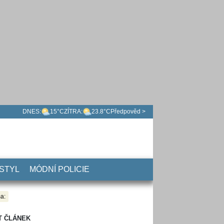
DNES:
15°C
ZÍTRA:
23.8°C
Předpověd >
 STYL
MÓDNÍ POLICIE
a:
T ČLÁNEK