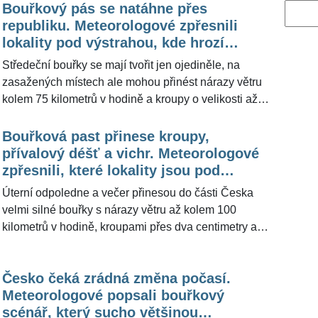
Bouřkový pás se natáhne přes
Vyhled
republiku. Meteorologové zpřesnili
lokality pod výstrahou, kde hrozí
kroupy a prudký vítr
Středeční bouřky se mají tvořit jen ojediněle, na
zasažených místech ale mohou přinést nárazy větru
kolem 75 kilometrů v hodině a kroupy o velikosti až
dvou centimetrů. Český hydrometeorologický ústav
očekává jejich postup v pásu od Pošumaví přes
Bouřková past přinese kroupy,
střední Čechy a Vysočinu směrem k polským
přívalový déšť a vichr. Meteorologové
hranicím. Meteorologové z portálu Meteocentrum.cz
zpřesnili, které lokality jsou pod
pro ŽivotvČesku.cz doplnili, že výraznější aktivita
výstrahou
Úterní odpoledne a večer přinesou do části Česka
může večer zasáhnout také pás od jižní Moravy přes
velmi silné bouřky s nárazy větru až kolem 100
Vysočinu až k Jeseníkům.
kilometrů v hodině, kroupami přes dva centimetry a
přívalovým deštěm. Český hydrometeorologický ústav
současně varuje před teplotami až 39 stupňů,
Česko čeká zrádná změna počasí.
extrémní zátěží pro organismus a vysokým rizikem
Meteorologové popsali bouřkový
požárů. Meteorologové z portálu Meteocentrum.cz pro
scénář, který sucho většinou
ŽivotvČesku.cz doplnili, že jde zřejmě o poslední vlnu