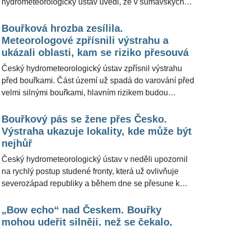
hydrometeorologický ústav uvedl, že v šumavských
mrazových kotlinách ráno teploty znovu spadly pod
nulu, místy až k minus čtyřem stupňům.
Bouřková hrozba zesílila.
Meteorologové z portálu Meteocentrum.cz pro
Meteorologové zpřísnili výstrahu a
ŽivotvČesku.cz doplnili, že předposlední červencový
ukázali oblasti, kam se riziko přesouvá
týden bude chladný, převážně oblačný a výraznější
Český hydrometeorologický ústav zpřísnil výstrahu
změna dorazí ve čtvrtek, kdy má většinu území
před bouřkami. Část území už spadá do varování před
spláchnout déšť.
velmi silnými bouřkami, hlavním rizikem budou
prudké nárazy větru, přívalový déšť a lokálně také
kroupy. Meteorologové z portálu Meteocentrum.cz pro
Bouřkový pás se žene přes Česko.
ŽivotvČesku.cz uvedli, že přes Česko přechází
Výstraha ukazuje lokality, kde může být
studená fronta, která se s víkendem rozloučí ve
nejhůř
velkém stylu.
Český hydrometeorologický ústav v neděli upozornil
na rychlý postup studené fronty, která už ovlivňuje
severozápad republiky a během dne se přesune k
východu. Silné bouřky mohou přinést nárazy větru
kolem 70 kilometrů za hodinu, přívalový déšť a menší
„Bow echo“ nad Českem. Bouřky
kroupy. Meteorologové z portálu Meteocentrum.cz pro
mohou udeřit silněji, než se čekalo,