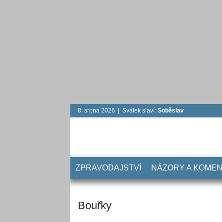
8. srpna 2026 | Svátek slaví:
Soběslav
ZPRAVODAJSTVÍ
NÁZORY A KOME
Bouřky