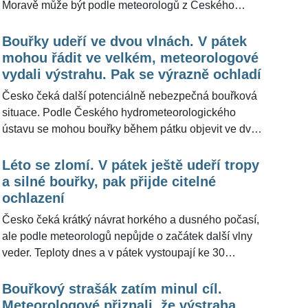
Moravě může být podle meteorologů z Českého
týdnu přinese ochlazení, ale také přeháňky, déšť a
hydrometeorologického ústavu (ČHMÚ) kolem 32
místy bouřky.
stupňů, podle portálu Meteocentrum.cz až 34 stupňů
Bouřky udeří ve dvou vlnách. V pátek
Celsia. Jenže horký vzduch se nad Českem dlouho
mohou řádit ve velkém, meteorologové
neohřeje. Přes republiku začne od severozápadu
vydali výstrahu. Pak se výrazně ochladí
postupovat studená fronta, na které se budou tvořit
Česko čeká další potenciálně nebezpečná bouřková
přeháňky a bouřky, místy i silné. Meteorologové ze
situace. Podle Českého hydrometeorologického
zmíněného portálu pro ŽivotvČesku.cz upřesnili, že
ústavu se mohou bouřky během pátku objevit ve dvou
největší riziko se v pátek odpoledne a večer čeká na
hlavních vlnách: část vznikne přímo nad naším
Moravě.
územím, další mohou večer dorazit do západních a
Léto se zlomí. V pátek ještě udeří tropy
jihozápadních Čech z Bavorska. Hlavním rizikem mají
a silné bouřky, pak přijde citelné
být nárazy větru, přívalové srážky, menší kroupy a
ochlazení
výjimečně nelze vyloučit ani supercelu.
Česko čeká krátký návrat horkého a dusného počasí,
Meteorologové z portálu Meteocentrum.cz pro
ale podle meteorologů nepůjde o začátek další vlny
ŽivotvČesku.cz doplnili, že páteční tropické teploty na
veder. Teploty dnes a v pátek vystoupají ke 30
Moravě budou na delší dobu posledním horkým
stupňům, na Moravě a ve Slezsku může být v pátek
počasím, protože v noci na sobotu dorazí studená
až 33 stupňů Celsia. Současně se budou objevovat
Bouřkový strašák zatím minul cíl.
fronta.
přeháňky a bouřky, v pátek mohou být i silné s
Meteorologové přiznali, že výstraha