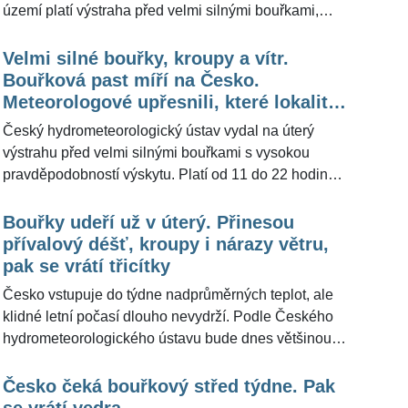
území platí výstraha před velmi silnými bouřkami,
dopoledne na západě Čech, kolem 14. hodiny pak
které mohou přinést přívalový déšť s úhrny kolem 50
může být v Čechách rozjetá intenzivní bouřková
milimetrů, kroupy o průměru kolem dvou centimetrů a
Velmi silné bouřky, kroupy a vítr.
činnost.
nárazy větru až kolem 90 kilometrů v hodině. Výhled
Bouřková past míří na Česko.
pro ŽivotvČesku.cz doplnili meteorologové z portálu
Meteorologové upřesnili, které lokality
Meteocentrum.cz, podle nichž se první bouřky začnou
jsou pod výstrahou
Český hydrometeorologický ústav vydal na úterý
objevovat už dopoledne na západě Čech a
výstrahu před velmi silnými bouřkami s vysokou
odpoledne se bouřková činnost rozjede naplno.
pravděpodobností výskytu. Platí od 11 do 22 hodin
pro celé Česko. Bouřky mohou doprovodit přívalové
srážky kolem 50 milimetrů, kroupy o průměru kolem
Bouřky udeří už v úterý. Přinesou
dvou centimetrů a nárazy větru kolem 90 kilometrů v
přívalový déšť, kroupy i nárazy větru,
hodině. Vedle toho meteorologové upozorňují také na
pak se vrátí třicítky
silnou zátěž teplem a přetrvávající riziko požárů.
Česko vstupuje do týdne nadprůměrných teplot, ale
Výhled na úterý pro ŽivotvČesku.cz doplnili
klidné letní počasí dlouho nevydrží. Podle Českého
meteorologové z portálu Meteocentrum.cz
hydrometeorologického ústavu bude dnes většinou
polojasno s teplotami kolem 29 stupňů, na severu a
severovýchodě chladněji. Už v úterý se ale mají
Česko čeká bouřkový střed týdne. Pak
objevit četné přeháňky a bouřky, které mohou
se vrátí vedra