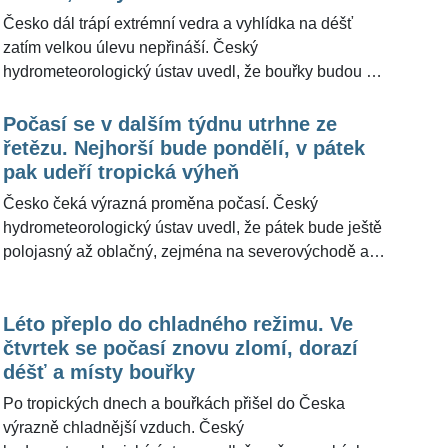
nezachrání
opravdu extrémních veder a její konec nejspíš
Česko dál trápí extrémní vedra a vyhlídka na déšť
doprovodí silné bouřky, které se postupně rozšíří přes
zatím velkou úlevu nepřináší. Český
celé území.
hydrometeorologický ústav uvedl, že bouřky budou v
dalších dnech převážně lokální a zasáhnou jen malou
část území, mohou ale být intenzivní. V pátek hrozí
Počasí se v dalším týdnu utrhne ze
zejména na západě, severozápadě a severu Čech, v
řetězu. Nejhorší bude pondělí, v pátek
sobotu se s přechodem studené fronty mohou objevit
pak udeří tropická výheň
na větší části republiky. Meteorologové z portálu
Česko čeká výrazná proměna počasí. Český
Meteocentrum.cz pro ŽivotvČesku.cz doplnili, že
hydrometeorologický ústav uvedl, že pátek bude ještě
současná vlna veder se podobá žhavému závěru
polojasný až oblačný, zejména na severovýchodě a
června a modely znovu koketují s maximy v blízkosti
východě se mohou objevit slabé přeháňky a teploty
čtyřicítky.
vystoupí většinou na 21 až 25 stupňů. Meteorologové
Léto přeplo do chladného režimu. Ve
z portálu Meteocentrum.cz pro ŽivotvČesku.cz
čtvrtek se počasí znovu zlomí, dorazí
doplnili, že o víkendu se vrátí slunečné a teplejší
déšť a místy bouřky
počasí, začátek týdne ale přinese frontu s deštěm a
bouřkami. Poté se má do střední Evropy začít tlačit
Po tropických dnech a bouřkách přišel do Česka
velmi teplý vzduch a ve druhé polovině týdne mohou
výrazně chladnější vzduch. Český
maxima místy vystoupat až na 35 stupňů.