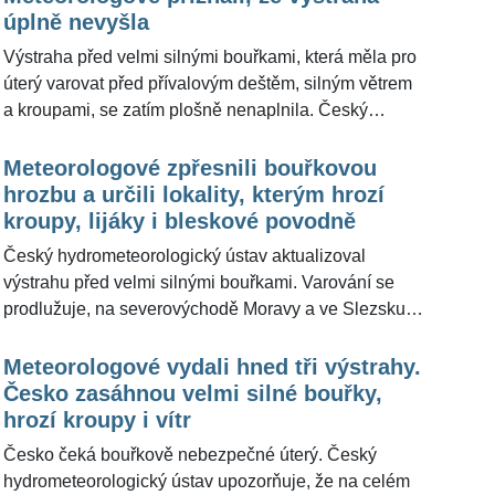
přívalovým deštěm, kroupami a výraznějšími nárazy
úplně nevyšla
větru. Meteorologové z portálu Meteocentrum.cz pro
Výstraha před velmi silnými bouřkami, která měla pro
ŽivotvČesku.cz uvedli, že páteční tropické teploty na
úterý varovat před přívalovým deštěm, silným větrem
Moravě budou na delší dobu posledním horkým
a kroupami, se zatím plošně nenaplnila. Český
počasím, protože v noci na sobotu dorazí studená
hydrometeorologický ústav v podvečer uvedl, že
fronta.
bouřky zejména v Čechách většinou nedosáhly
Meteorologové zpřesnili bouřkovou
parametrů druhého stupně výstrahy a zvažuje její
hrozbu a určili lokality, kterým hrozí
zrušení. Úplně klidno ale ještě být nemusí.
kroupy, lijáky i bleskové povodně
Meteorologové z portálu Meteocentrum.cz pro
Český hydrometeorologický ústav aktualizoval
ŽivotvČesku.cz doplnili, že večer a do půlnoci
výstrahu před velmi silnými bouřkami. Varování se
očekávají přechod silnějšího bouřkového systému
prodlužuje, na severovýchodě Moravy a ve Slezsku
hlavně přes jižní polovinu republiky.
se naopak očekávaná intenzita snižuje, současně
končí výstraha před rizikem požárů. Bouřky mohou
Meteorologové vydali hned tři výstrahy.
přinést přívalové lijáky s krátkodobými úhrny kolem 50
Česko zasáhnou velmi silné bouřky,
milimetrů, kroupy větší než dva centimetry a nárazy
hrozí kroupy i vítr
větru kolem 70 kilometrů v hodině. Meteorologové z
Česko čeká bouřkově nebezpečné úterý. Český
portálu Meteocentrum.cz pro ŽivotvČesku.cz doplnili,
hydrometeorologický ústav upozorňuje, že na celém
že první bouřky se mohou začít objevovat už