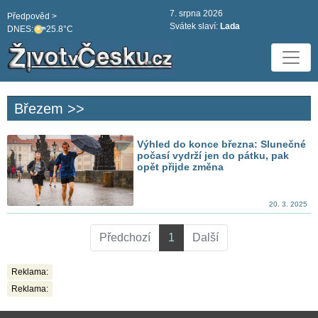
7. srpna 2026
Předpověd >
Svátek slaví:
Lada
DNES:
25.8°C
Březem >>
Výhled do konce března: Slunečné
počasí vydrží jen do pátku, pak
opět přijde změna
20. 3. 2025
Předchozí
1
Další
Reklama:
Reklama: