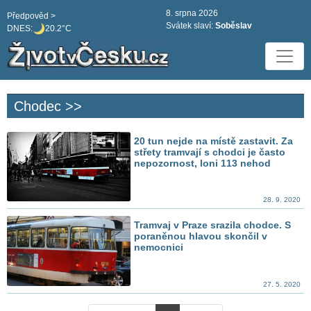
8. srpna 2026
Předpověd >
Svátek slaví:
Soběslav
DNES:
20.2°C
Chodec >>
20 tun nejde na místě zastavit. Za
střety tramvají s chodci je často
nepozornost, loni 113 nehod
28. 9. 2020
Tramvaj v Praze srazila chodce. S
poraněnou hlavou skončil v
nemocnici
27. 5. 2020