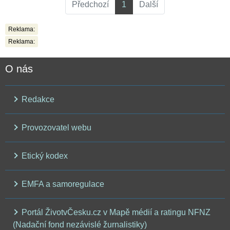
Předchozí
1
Další
Reklama:
Reklama:
O nás
Redakce
Provozovatel webu
Etický kodex
EMFA a samoregulace
Portál ŽivotvČesku.cz v Mapě médií a ratingu NFNZ
(Nadační fond nezávislé žurnalistiky)