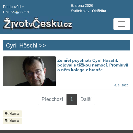
6. srpna 2026
Předpověd >
Svátek slaví:
Oldřiška
DNES:
22.5°C
Cyril Höschl >>
Zemřel psychiatr Cyril Höschl,
bojoval s těžkou nemocí. Promluvil
o něm kolega z branže
4. 6. 2025
Předchozí
1
Další
Reklama:
Reklama: