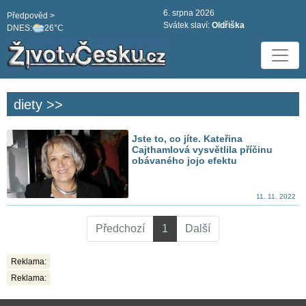
6. srpna 2026
Předpověd >
Svátek slaví:
Oldřiška
DNES:
26°C
diety >>
Jste to, co jíte. Kateřina
Cajthamlová vysvětlila příčinu
obávaného jojo efektu
11. 11. 2022
Předchozí
1
Další
Reklama:
Reklama: