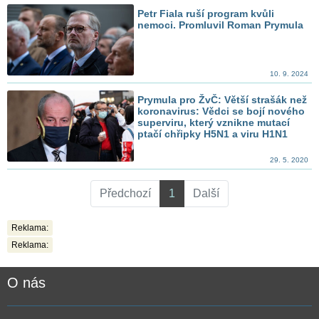
Petr Fiala ruší program kvůli
nemoci. Promluvil Roman Prymula
10. 9. 2024
Prymula pro ŽvČ: Větší strašák než
koronavirus: Vědci se bojí nového
superviru, který vznikne mutací
ptačí chřipky H5N1 a viru H1N1
29. 5. 2020
Předchozí
1
Další
Reklama:
Reklama:
O nás