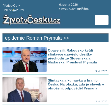
6. srpna 2026
Předpověd >
Svátek slaví:
Oldřiška
DNES:
26.2°C
epidemie Roman Prymula >>
Obavy silí. Rakousko kvůli
slintavce uzavřelo desítky
přechodů ze Slovenska a
Maďarska. Promluvil Prymula
5. 4. 2025
Slintavka a kulhavka u hranic
Česka. Na otázku, zda je člověk v
ohrožení, odpověděl Prymula
3. 4. 2025