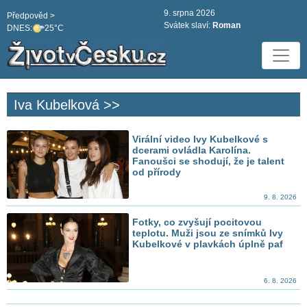
9. srpna 2026
Předpověd >
Svátek slaví:
Roman
DNES:
25°C
Iva Kubelková >>
Virální video Ivy Kubelkové s
dcerami ovládla Karolína.
Fanoušci se shodují, že je talent
od přírody
9. 8. 2026
Fotky, co zvyšují pocitovou
teplotu. Muži jsou ze snímků Ivy
Kubelkové v plavkách úplně paf
6. 8. 2026