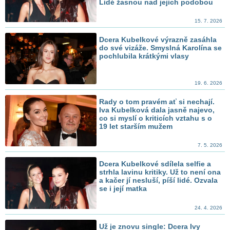
Lidé žasnou nad jejich podobou
15. 7. 2026
Dcera Kubelkové výrazně zasáhla
do své vizáže. Smyslná Karolína se
pochlubila krátkými vlasy
19. 6. 2026
Rady o tom pravém ať si nechají.
Iva Kubelková dala jasně najevo,
co si myslí o kriticích vztahu s o
19 let starším mužem
7. 5. 2026
Dcera Kubelkové sdílela selfie a
strhla lavinu kritiky. Už to není ona
a kačer jí nesluší, píší lidé. Ozvala
se i její matka
24. 4. 2026
Už je znovu single: Dcera Ivy