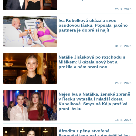
25. 9. 2025
Iva Kubelková ukázala svou
osudovou lásku. Popsala, jakého
partnera je dobré si najít
31. 8. 2025
Natálie Jirásková po rozchodu s
Mišíkem: Ukázala nový byt a
prožila v něm první noc
25. 8. 2025
Nejen Iva a Natálka, ženské zbraně
v Řecku vytasila i mladší dcera
Kubelkové. Smyslná Kája prožívá
první lásku
14. 8. 2025
Afrodita z pěny stvořená.
Fanoušci jsou paf z dovádějící Ivy