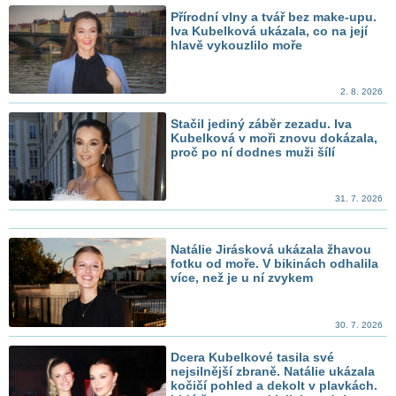
Přírodní vlny a tvář bez make-upu.
Iva Kubelková ukázala, co na její
hlavě vykouzlilo moře
2. 8. 2026
Stačil jediný záběr zezadu. Iva
Kubelková v moři znovu dokázala,
proč po ní dodnes muži šílí
31. 7. 2026
Natálie Jirásková ukázala žhavou
fotku od moře. V bikinách odhalila
více, než je u ní zvykem
30. 7. 2026
Dcera Kubelkové tasila své
nejsilnější zbraně. Natálie ukázala
kočičí pohled a dekolt v plavkách.