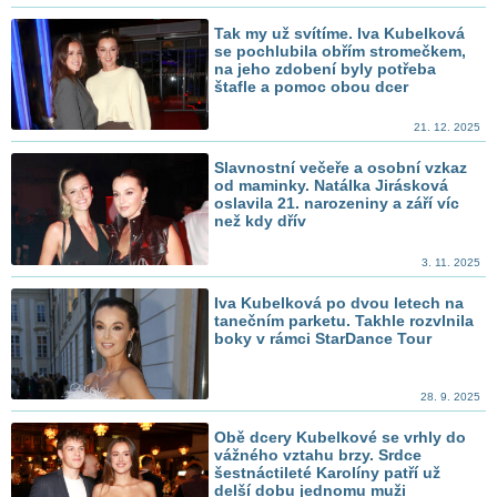
Tak my už svítíme. Iva Kubelková
se pochlubila obřím stromečkem,
na jeho zdobení byly potřeba
štafle a pomoc obou dcer
21. 12. 2025
Slavnostní večeře a osobní vzkaz
od maminky. Natálka Jirásková
oslavila 21. narozeniny a září víc
než kdy dřív
3. 11. 2025
Iva Kubelková po dvou letech na
tanečním parketu. Takhle rozvlnila
boky v rámci StarDance Tour
28. 9. 2025
Obě dcery Kubelkové se vrhly do
vážného vztahu brzy. Srdce
šestnáctileté Karolíny patří už
delší dobu jednomu muži