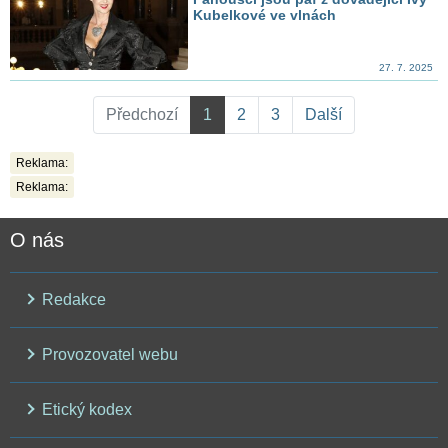
Kubelkové ve vlnách
27. 7. 2025
Předchozí
1
2
3
Další
Reklama:
Reklama:
O nás
Redakce
Provozovatel webu
Etický kodex