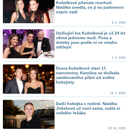
Kubelkové přiznala rozchod.
Natálka uvedla, co jí na partnerovi
nejvíc vadí
8. 4. 2026
Oslňující Iva Kubelková je už 24 let
věrná jednomu muži. Pusa a
doteky jsou podle ní ve vztahu
stěžejní
2. 3. 2026
Dcera Kubelkové slaví 17.
narozeniny. Karolína se dočkala
zamilovaného přání od svého
hokejisty
16. 2. 2026
Další hokejka v rodině. Natálka
Jirásková už není sama, našla si
velkého fešáka
23. 12. 2025