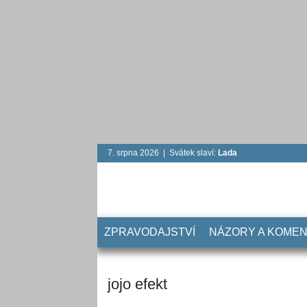
7. srpna 2026 | Svátek slaví:
Lada
ZPRAVODAJSTVÍ
NÁZORY A KOME
jojo efekt