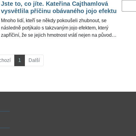
Jste to, co jíte. Kateřina Cajthamlová
Vyhled
vysvětlila příčinu obávaného jojo efektu
Mnoho lidí, kteří se někdy pokoušeli zhubnout, se
následně potýkalo s takzvaným jojo efektem, který
zapříčiní, že se jejich hmotnost vrátí nejen na původní
váhu, ale kolikrát ještě mnohem výš. Důvod je přitom
velmi jednoduchý. "Jde o reakci na chybnou dietu,"
upozornila pro ŽivotvČesku.cz známá lékařka
chozí
1
Další
Kateřina Cajthamlová.