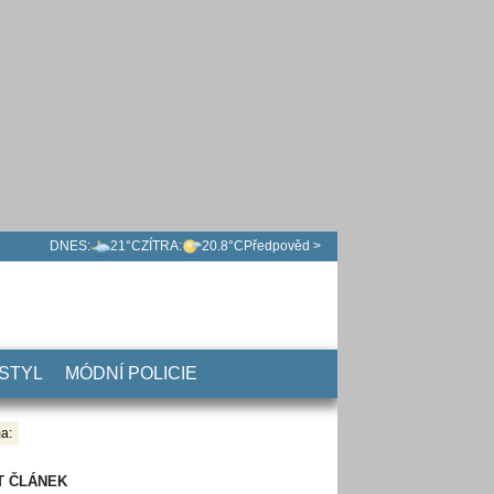
DNES:
21°C
ZÍTRA:
20.8°C
Předpověd >
 STYL
MÓDNÍ POLICIE
a:
T ČLÁNEK