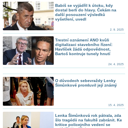
Babiš se vyjádřil k útoku, kdy
dostal berlí do hlavy. Čekám na
další posouzení výsledků
vyšetření, uvedl
2. 9. 2025
Trestní oznámení ANO kvůli
digitalizaci stavebního řízení:
Havlíček žádá odpovědnost,
Bartoš kontruje tunely hnutí
24. 4. 2025
O důvodech sebevraždy Lenky
Šimůnkové promluvil její známý
15. 4. 2025
Lenka Šimůnková rok pátrala, zda
šlo tragédii na fakultě zabránit. Ke
kritice policejního vedení se