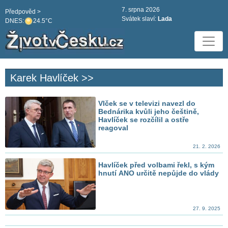
7. srpna 2026
Předpověd >
Svátek slaví:
Lada
DNES:
24.5°C
Karek Havlíček >>
Vlček se v televizi navezl do
Bednárika kvůli jeho češtině,
Havlíček se rozčílil a ostře
reagoval
21. 2. 2026
Havlíček před volbami řekl, s kým
hnutí ANO určitě nepůjde do vlády
27. 9. 2025