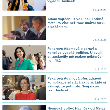
vyjádřil Havlíček
16. 4. 2025
Adam Vojtěch už ve Finsku stříhá
metr. Po více než roce ukázal fotku
s kočárkem
23. 3. 2025
Pekarová Adamová o zdraví a
konci ve vysoké politice. Ulevuji
si, zaskočily mě reakce některých
lidí, říká
11. 3. 2025
Pekarová Adamová přes zdravotní
komplikace zůstává aktivní. Lidé si
všímají, že pohubla. Svůj názor
řekl Havlíček
6. 3. 2025
Německé volby: Havlíček od Merze