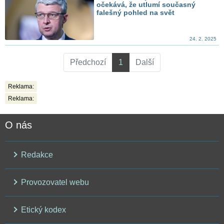
očekává, že utlumí současný
falešný pohled na svět
24. 2. 2025
Předchozí
1
Další
Reklama:
Reklama:
O nás
Redakce
Provozovatel webu
Etický kodex