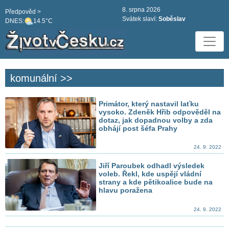
8. srpna 2026
Předpověd >
Svátek slaví:
Soběslav
DNES:
14.5°C
komunální >>
Primátor, který nastavil laťku
vysoko. Zdeněk Hřib odpověděl na
dotaz, jak dopadnou volby a zda
obhájí post šéfa Prahy
24. 9. 2022
Jiří Paroubek odhadl výsledek
voleb. Řekl, kde uspějí vládní
strany a kde pětikoalice bude na
hlavu poražena
24. 9. 2022