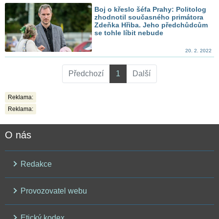
Boj o křeslo šéfa Prahy: Politolog
zhodnotil současného primátora
Zdeňka Hřiba. Jeho předchůdcům
se tohle líbit nebude
20. 2. 2022
Předchozí
1
Další
Reklama:
Reklama:
O nás
Redakce
Provozovatel webu
Etický kodex