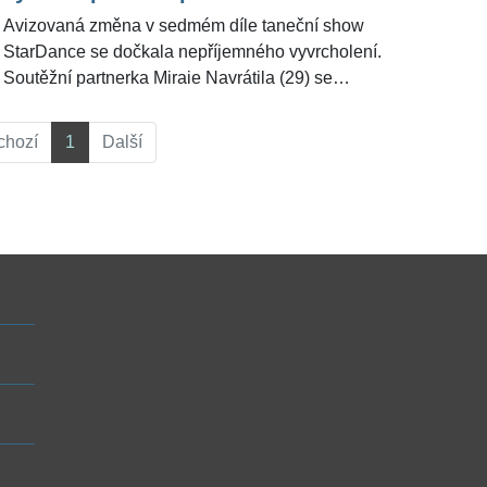
Jeho neuvěřitelný taneční výkon zhodnotil pro
Avizovaná změna v sedmém díle taneční show
ŽivotvČesku.cz i dvojnásobný vítěz StarDance a
StarDance se dočkala nepříjemného vyvrcholení.
uznávaný taneční lektor Jan Onder.
Soutěžní partnerka Miraie Navrátila (29) se
benefičního večera neúčastnila původně jen kvůli
vyčerpání, krátce před koncem přímého přenosu ale
chozí
1
Další
oznámila, že je pozitivní v souvislosti s onemocněním
covid-19. "Začalo to jako fyzický problém, bolavá
hnutá záda. Na to jsem zvyklá, nebylo to poprvé.
Dnes se ale situace zhoršila a k bolesti zad se přidaly
další potíže. Proto jsem se rozhodla jít preventivně na
test. Bohužel mi vyšel pozitivní," uvedla ve svém
vyjádření tanečnice Lenka Nora Návorková (30).
Neobjeví se tak ani v dalším díle pořadu. Pro
ŽivotvČesku.cz ohledně komplikací s koronavirem
promluvila mluvčí ČT.