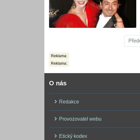
Před
Reklama:
Reklama:
O nás
Redakce
Provozovatel webu
Etický kodex