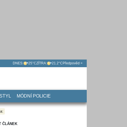
DNES:
25°C
ZÍTRA:
21.2°C
Předpověd >
 STYL
MÓDNÍ POLICIE
a:
T ČLÁNEK