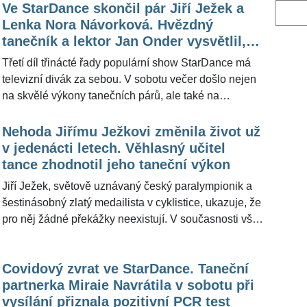
Ve StarDance skončil pár Jiří Ježek a
Vyhled
Lenka Nora Návorková. Hvězdný
tanečník a lektor Jan Onder vysvětlil,
co rozhodlo
Třetí díl třinácté řady populární show StarDance má
televizní divák za sebou. V sobotu večer došlo nejen
na skvělé výkony tanečních párů, ale také na
vyřazování. A v pořadí již druhým párem, který se se
soutěží rozloučil, byl Jiří Ježek a Lenka Nora
Nehoda Jiřímu Ježkovi změnila život už
Návorková. Pro ŽivotvČesku.cz poskytuje komentáře
v jedenácti letech. Věhlasný učitel
k aktuální řadě mistr v tanci Jan Onder, který na dotaz
tance zhodnotil jeho taneční výkon
zdůvodnil, co stojí nejpravděpodobněji za tím, že
Jiří Ježek, světově uznávaný český paralympionik a
zmíněná taneční dvojice musela opustit soutěž.
šestinásobný zlatý medailista v cyklistice, ukazuje, že
pro něj žádné překážky neexistují. V současnosti však
neslaví úspěch na cyklistických tratích, nýbrž na
tanečním parketu soutěže StarDance. Jeho účast v
Covidový zvrat ve StarDance. Taneční
soutěži přitahuje pozornost nejen díky jeho odhodlání,
partnerka Miraie Navrátila v sobotu při
ale i díky mimořádným výkonům, které podává,
vysílání přiznala pozitivní PCR test
přestože už odmala používá protézu na pravé noze.