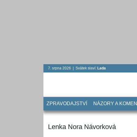
7. srpna 2026 | Svátek slaví:
Lada
ZPRAVODAJSTVÍ
NÁZORY A KOME
Lenka Nora Návorková