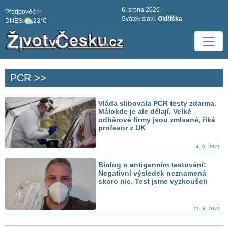
6. srpna 2026
Předpověd >
Svátek slaví:
Oldřiška
DNES:
23°C
PCR >>
Vláda slibovala PCR testy zdarma.
Málokde je ale dělají. Velké
odběrové firmy jsou zmlsané, říká
profesor z UK
4. 6. 2021
Biolog o antigenním testování:
Negativní výsledek neznamená
skoro nic. Test jsme vyzkoušeli
11. 3. 2021