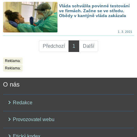
Vláda schválila povinné testování
ve firmách. Začne se ve středu.
Obědy v kantýně vláda zakázala
1. 3. 2021
Předchozí
1
Další
Reklama:
Reklama:
O nás
Redakce
Provozovatel webu
Etický kodex