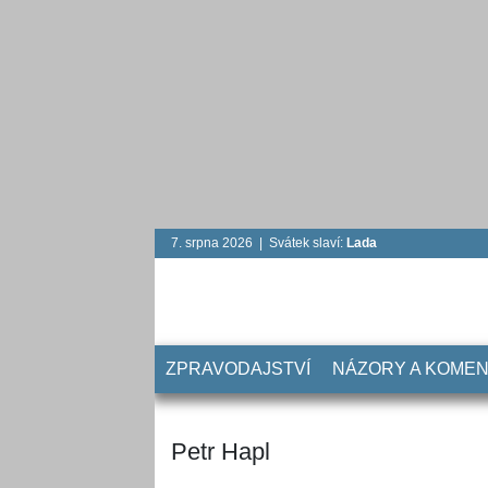
7. srpna 2026 | Svátek slaví:
Lada
ZPRAVODAJSTVÍ
NÁZORY A KOME
Petr Hapl