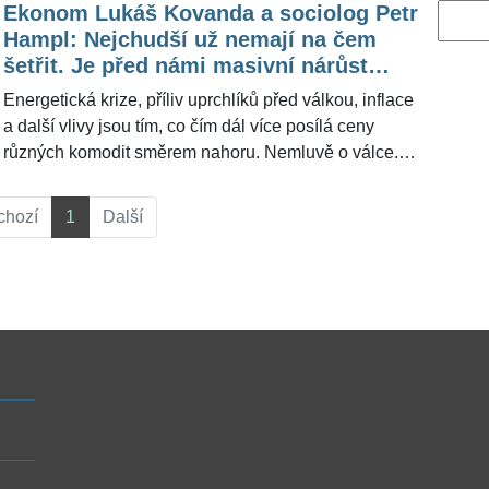
Ekonom Lukáš Kovanda a sociolog Petr
Vyhled
Hampl: Nejchudší už nemají na čem
šetřit. Je před námi masivní nárůst
bezdomovectví
Energetická krize, příliv uprchlíků před válkou, inflace
a další vlivy jsou tím, co čím dál více posílá ceny
různých komodit směrem nahoru. Nemluvě o válce.
Řada lidí dopady zmíněného začíná silně
pociťovat. Podle ekonoma Lukáše Kovandy (41) to
chozí
1
Další
nejvíce odnesou lidé, kteří už teď jedou lidově řečeno
»nadoraz«. Podle sociologa Petra Hampla se z řady
lidí stanou bezdomovci, oba to uvedli pro
ŽivotvČesku.cz ohledně toho, jaký rok čeká Čechy v
rámci životní úrovně.