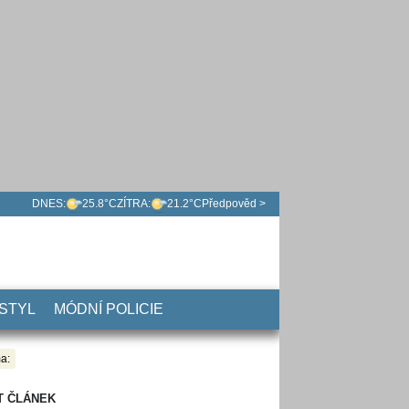
DNES:
25.8°C
ZÍTRA:
21.2°C
Předpověd >
 STYL
MÓDNÍ POLICIE
a:
T ČLÁNEK