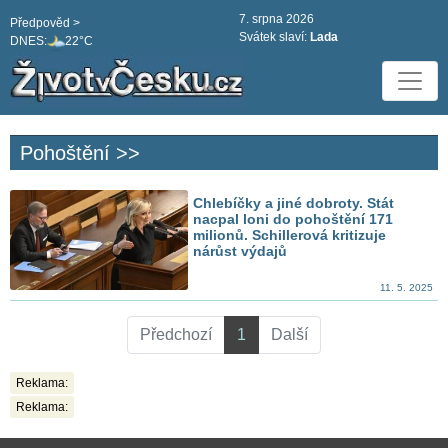
7. srpna 2026
Předpověd >
Svátek slaví:
Lada
DNES:
22°C
Pohoštění >>
Chlebíčky a jiné dobroty. Stát
nacpal loni do pohoštění 171
milionů. Schillerová kritizuje
nárůst výdajů
11. 5. 2025
Předchozí
1
Další
Reklama:
Reklama: