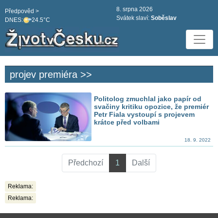
8. srpna 2026
Předpověd >
Svátek slaví:
Soběslav
DNES:
24.5°C
projev premiéra >>
Politolog zmuchlal jako papír od
svačiny kritiku opozice, že premiér
Petr Fiala vystoupí s projevem
krátce před volbami
18. 9. 2022
Předchozí
1
Další
Reklama:
Reklama: