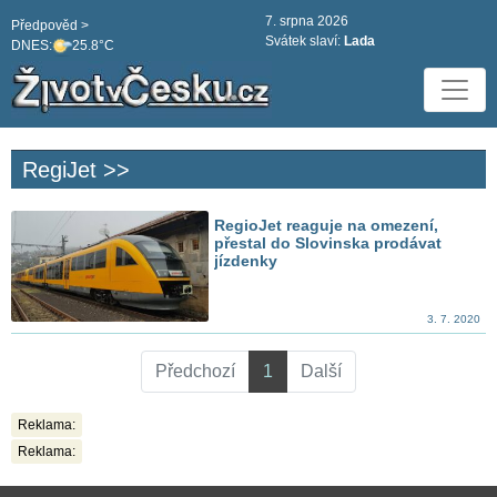
7. srpna 2026
Předpověd >
Svátek slaví:
Lada
DNES:
25.8°C
RegiJet >>
RegioJet reaguje na omezení,
přestal do Slovinska prodávat
jízdenky
3. 7. 2020
Předchozí
1
Další
Reklama:
Reklama: