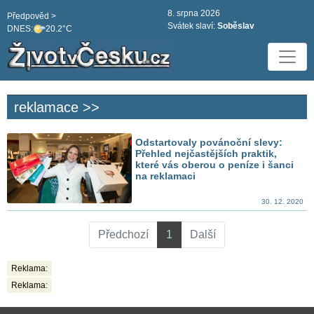
8. srpna 2026
Předpověd >
Svátek slaví:
Soběslav
DNES:
20.2°C
reklamace >>
Odstartovaly povánoční slevy:
Přehled nejčastějších praktik,
které vás oberou o peníze i šanci
na reklamaci
30. 12. 2020
Předchozí
1
Další
Reklama:
Reklama: