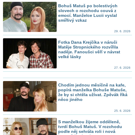
Bohuš Matuš po bolestivých
slovech o rozchodu couvá z
emocí. Manželce Lucii vyslal
smířlivý vzkaz
29. 6. 2026
Fotka Dana Krejčíka v náruči
Matěje Stropnického rozvířila
naděje. Fanoušci věří v návrat
velké lásky
27. 6. 2026
Chodím jednou měsíčně na kafe,
popírá manželka Bohuše Matuše,
že by si chtěla užívat. Zpěvák říká
něco jiného
25. 6. 2026
S manželkou žijeme odděleně,
tvrdí Bohuš Matuš. V rozchodu
podle něj sehrála roli i nová