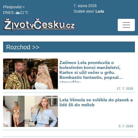
7. srpna 2026
Předpověd >
Svátek slaví:
Lada
DNES:
21°C
Rozchod >>
Zatímco Lela promluvila o
bolestivém konci manželství,
Karlos si užil večer u grilu.
Bombastic fantastic, popsal
atmosféru
17. 7. 2026
Lela Vémola se svlékla do plavek a
lidé šli do mdlob
3. 7. 2026