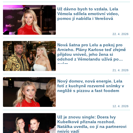
Už dávno bych to vzdala. Lela
Vémola sdílela emotivní video,
pomoc jí nabídla i Verešová
22. 4. 2026
Nová šatna pro Lelu a pokoj pro
Arnieho. Plány Karlose teď zřejmě
přijdou vniveč, jeho žena si
odchod z Vémolandu užívá po
svém
21. 4. 2026
Nový domov, nová energie. Lela
fotí z kuchyně rozverné snímky v
negližé s pizzou a fast foodem
12. 4. 2026
Už je znovu single: Dcera Ivy
Kubelkové přiznala rozchod.
Natálka uvedla, co jí na partnerovi
nejvíc vadí