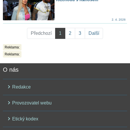
2. 4. 2026
Předchozí
1
2
3
Další
Reklama:
Reklama:
O nás
Redakce
Provozovatel webu
Etický kodex