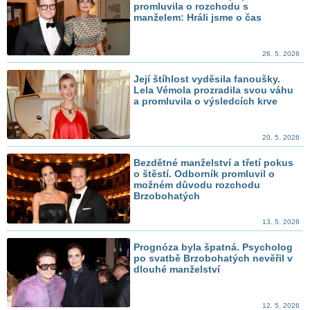
promluvila o rozchodu s
manželem: Hráli jsme o čas
26. 5. 2026
Její štíhlost vyděsila fanoušky.
Lela Vémola prozradila svou váhu
a promluvila o výsledcích krve
20. 5. 2026
Bezdětné manželství a třetí pokus
o štěstí. Odborník promluvil o
možném důvodu rozchodu
Brzobohatých
13. 5. 2026
Prognóza byla špatná. Psycholog
po svatbě Brzobohatých nevěřil v
dlouhé manželství
12. 5. 2026