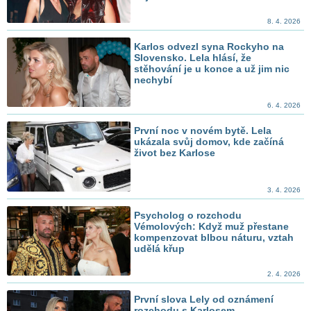
8. 4. 2026
Karlos odvezl syna Rockyho na
Slovensko. Lela hlásí, že
stěhování je u konce a už jim nic
nechybí
6. 4. 2026
První noc v novém bytě. Lela
ukázala svůj domov, kde začíná
život bez Karlose
3. 4. 2026
Psycholog o rozchodu
Vémolových: Když muž přestane
kompenzovat blbou náturu, vztah
udělá křup
2. 4. 2026
První slova Lely od oznámení
rozchodu s Karlosem