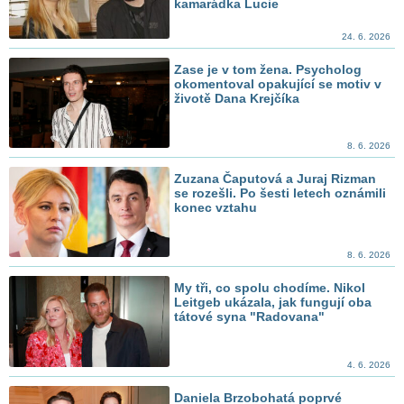
kamarádka Lucie
24. 6. 2026
Zase je v tom žena. Psycholog
okomentoval opakující se motiv v
životě Dana Krejčíka
8. 6. 2026
Zuzana Čaputová a Juraj Rizman
se rozešli. Po šesti letech oznámili
konec vztahu
8. 6. 2026
My tři, co spolu chodíme. Nikol
Leitgeb ukázala, jak fungují oba
tátové syna "Radovana"
4. 6. 2026
Daniela Brzobohatá poprvé