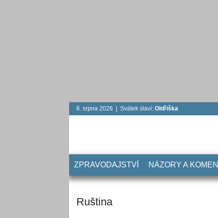
6. srpna 2026 | Svátek slaví:
Oldřiška
ZPRAVODAJSTVÍ
NÁZORY A KOME
Ruština