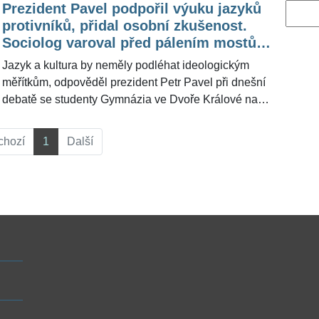
Prezident Pavel podpořil výuku jazyků
Vyhled
protivníků, přidal osobní zkušenost.
Sociolog varoval před pálením mostů a
izolací
Jazyk a kultura by neměly podléhat ideologickým
měřítkům, odpověděl prezident Petr Pavel při dnešní
debatě se studenty Gymnázia ve Dvoře Králové nad
Labem na dotaz na vyškrtnutí ruštiny z povinné výuky
na základních školách. Zmínil, jak se mu ruština
chozí
1
Další
hodila, když v roli předsedy Vojenského výboru NATO
jednal před osmi lety s náčelníkem ruského
generálního štábu Valerijem Gerasimovem. Ruštinu
se učil povinně ve škole, řekl studentům. Válka na
Ukrajině, která se přes tři roky brání ruské agresi,
dopadá také na Západ. Slova prezidenta pro
ŽivotvČesku.cz podpořil zkušený sociolog Vojtěch
Bednář, který vysvětlil, že svou významnou roli
nehraje jen znalost jazyka, ale i kulturních vzorců.