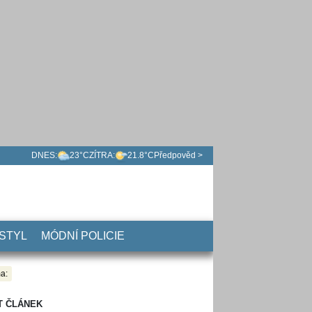
DNES:
23°C
ZÍTRA:
21.8°C
Předpověd >
 STYL
MÓDNÍ POLICIE
a:
T ČLÁNEK