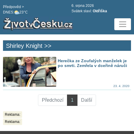
6. srpna 2026
Předpověd >
Svátek slaví:
Oldřiška
DNES:
23°C
Shirley Knight >>
Herečka ze Zoufalých manželek je
po smrti. Zemřela v dceřině náruči
23. 4. 2020
Předchozí
1
Další
Reklama:
Reklama: