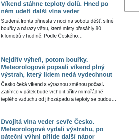
Víkend stáhne teploty dolů. Hned po
Vyhled
něm udeří další vlna veder
Studená fronta přinesla v noci na sobotu déšť, silné
bouřky a nárazy větru, které místy přesáhly 80
kilometrů v hodině. Podle Českého
hydrometeorologického ústavu bouřky vyvracely
stromy, výraznější ochlazení ale zatím nepřišlo a na
řadě míst panovala tropická noc. Odborníci z portálu
Nejdřív výheň, potom bouřky.
Meteocentrum.cz pro ŽivotvČesku.cz doplnili, že
Meteorologové popsali víkend plný
víkend nabídne jen krátkou úlevu – už v pondělí a
výstrah, který lidem nedá vydechnout
úterý se mohou teploty znovu dostat nad 35 stupňů a
Česko čeká víkend s výraznou změnou počasí.
není vyloučen ani další útok na čtyřicítku.
Zatímco v pátek bude vrcholit příliv mimořádně
teplého vzduchu od jihozápadu a teploty se budou
pohybovat kolem 37 stupňů, v sobotu se díky studené
frontě hlavně v Čechách vlna veder zmírní. Úleva ale
Dvojitá vlna veder sevře Česko.
nebude plošná. Český hydrometeorologický ústav
Meteorologové vydali výstrahu, po
varuje, že kvůli délce trvání horka, tropickým nocím a
páteční výhni přijde další nápor
vyšší vlhkosti vzduchu zesílí zátěž teplem na jihu