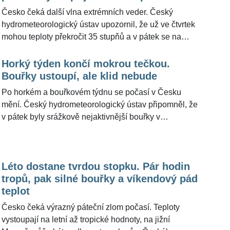
Moravy až na extrémní stupeň. Meteorologové z
Česko čeká další vlna extrémních veder. Český
portálu Meteocentrum.cz pro ŽivotvČesku.cz doplnili,
hydrometeorologický ústav upozornil, že už ve čtvrtek
že Česko zažívá druhou mimořádně silnou vlnu veder
mohou teploty překročit 35 stupňů a v pátek se na
letošního léta a modely znovu koketují s maximy v
některých místech přiblížit až ke 40 stupňům.
blízkosti čtyřicítky.
Současně platí výstrahy před silnou až velmi silnou
Horký týden končí mokrou tečkou.
zátěží teplem, vysokými a velmi vysokými teplotami,
Bouřky ustoupí, ale klid nebude
které mohou zatížit zdraví lidí, dopravu, energetiku i
Po horkém a bouřkovém týdnu se počasí v Česku
sociální služby. Meteorologové z portálu
mění. Český hydrometeorologický ústav připomněl, že
Meteocentrum.cz pro ŽivotvČesku.cz doplnili, že
v pátek byly srážkově nejaktivnější bouřky v
riziko extrémních maxim se bude výrazně lišit mezi
Jeseníkách, kde v Karlově Studánce spadlo 96
severem a jihem území, největší vedro se čeká hlavně
milimetrů srážek. Dnes už meteorologové s
na jižní Moravě, ve středních a jižních Čechách.
podobnými úhrny v ojedinělých bouřkách nepočítají.
Léto dostane tvrdou stopku. Pár hodin
Meteorologové z portálu Meteocentrum.cz pro
tropů, pak silné bouřky a víkendový pád
ŽivotvČesku.cz doplnili, že víkend otevře cestu
teplot
výrazně chladnějšímu příštímu týdnu, i když lidé
musejí počítat s přeháňkami a v neděli místy i
Česko čeká výrazný páteční zlom počasí. Teploty
vydatnějším deštěm.
vystoupají na letní až tropické hodnoty, na jižní