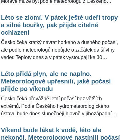
Moravě může být podle meteorologů z Českého
hydrometeorologického ústavu (ČHMÚ) kolem 32
stupňů, podle portálu Meteocentrum.cz až 34 stupňů
Léto se zlomí. V pátek ještě udeří tropy
Celsia. Jenže horký vzduch se nad Českem dlouho
a silné bouřky, pak přijde citelné
neohřeje. Přes republiku začne od severozápadu
ochlazení
postupovat studená fronta, na které se budou tvořit
Česko čeká krátký návrat horkého a dusného počasí,
přeháňky a bouřky, místy i silné. Meteorologové ze
ale podle meteorologů nepůjde o začátek další vlny
zmíněného portálu pro ŽivotvČesku.cz upřesnili, že
veder. Teploty dnes a v pátek vystoupají ke 30
největší riziko se v pátek odpoledne a večer čeká na
stupňům, na Moravě a ve Slezsku může být v pátek
Moravě.
až 33 stupňů Celsia. Současně se budou objevovat
Léto přidá plyn, ale ne naplno.
přeháňky a bouřky, v pátek mohou být i silné s
Meteorologové upřesnili, jaké počasí
přívalovým deštěm, kroupami a výraznějšími nárazy
přijde po víkendu
větru. Meteorologové z portálu Meteocentrum.cz pro
Česko čeká převážně letní počasí bez větších
ŽivotvČesku.cz uvedli, že páteční tropické teploty na
extrémů. Podle Českého hydrometeorologického
Moravě budou na delší dobu posledním horkým
ústavu bude dnes slunečněji hlavně v jihozápadní
počasím, protože v noci na sobotu dorazí studená
polovině území, zatímco na východě a severovýchodě
fronta.
se místy objeví déšť nebo přeháňky. V neděli se oteplí
Víkend bude lákat k vodě, léto ale
až na 31 stupňů Celsia. Výhled pro ŽivotvČesku.cz
nekončí. Meteorologové nastínili počasí