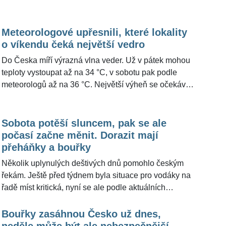
maxima většinou na 28 až 33 °C a na jihu Moravy
model ECMWF dokonce možnost 40 až 41 °C. Vlnu
platí výstraha před vysokými teplotami. Nejtepleji má
veder má podle ČHMÚ ukončit v pondělí studená
být v neděli, kdy meteorologové očekávají 34 až 39
Meteorologové upřesnili, které lokality
fronta.
°C. Výhled pro ŽivotvČesku.cz doplnili odborníci z
o víkendu čeká největší vedro
portálu Meteocentrum.cz, podle nichž některé modely
Do Česka míří výrazná vlna veder. Už v pátek mohou
připouštějí i hodnoty kolem 40 až 41 °C.
teploty vystoupat až na 34 °C, v sobotu pak podle
meteorologů až na 36 °C. Největší výheň se očekává
v Polabí, dolním Poohří, jižních Čechách a na jihu
Moravy. Horko doplní tropické noci a od soboty také
bouřky, které mohou být lokálně silné a přinést
Sobota potěší sluncem, pak se ale
přívalové srážky. Vyplývá to z předpovědi na webu
počasí začne měnit. Dorazit mají
Českého hydrometeorologického ústavu (ČHMÚ). Pro
přeháňky a bouřky
ŽivotvČesku.cz doplnili výhled počasí na další dny
Několik uplynulých deštivých dnů pomohlo českým
odborníci z portálu Meteocentrum.cz.
řekám. Ještě před týdnem byla situace pro vodáky na
řadě míst kritická, nyní se ale podle aktuálních
informací zlepšila a stabilizovala. Průtoky sice
zůstávají převážně podprůměrné, takzvaných
Bouřky zasáhnou Česko už dnes,
suchých vodočetných profilů je ale už jen zhruba pět
neděle může být ale nebezpečnější