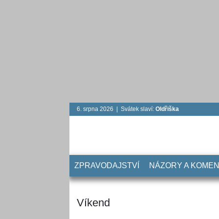
6. srpna 2026 | Svátek slaví:
Oldřiška
ZPRAVODAJSTVÍ
NÁZORY A KOME
Víkend