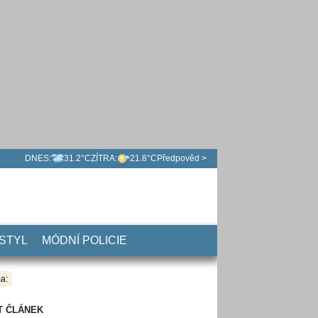
DNES:
31.2°C
ZÍTRA:
21.8°C
Předpověd >
 STYL
MÓDNÍ POLICIE
a:
T ČLÁNEK