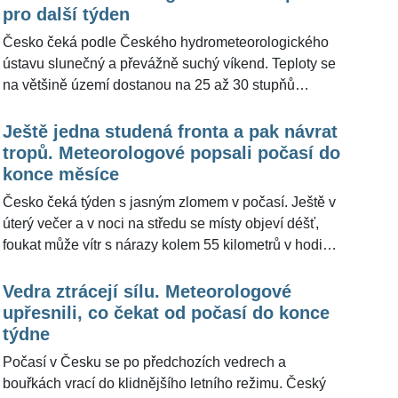
doplnili meteorologové z portálu Meteocentrum.cz,
pro další týden
podle nichž by minimálně do středy příštího týdne
Česko čeká podle Českého hydrometeorologického
měla pokračovat mírnější podoba léta s maximy
ústavu slunečný a převážně suchý víkend. Teploty se
většinou mezi 25 a 30 stupni.
na většině území dostanou na 25 až 30 stupňů
Celsia, tropická třicítka ale bude překročena jen místy
a na severu či severovýchodě zůstane chladněji.
Ještě jedna studená fronta a pak návrat
Podobný výhled pro ŽivotvČesku.cz popsali také
tropů. Meteorologové popsali počasí do
meteorologové z portálu Meteocentrum.cz, podle
konce měsíce
nichž půjde spíše o příjemně teplou a snesitelnou
Česko čeká týden s jasným zlomem v počasí. Ještě v
podobu léta než o návrat extrémních veder.
úterý večer a v noci na středu se místy objeví déšť,
foukat může vítr s nárazy kolem 55 kilometrů v hodině.
Od čtvrtka se ale podle meteorologů začne vracet
slunečné léto a o víkendu teploty místy vystoupí nad
Vedra ztrácejí sílu. Meteorologové
tropických 30 stupňů Celsia. Meteorologové z portálu
upřesnili, co čekat od počasí do konce
Meteocentrum.cz pro ŽivotvČesku.cz doplnili, že
týdne
nepůjde o extrémní vedra jako na konci června.
Počasí v Česku se po předchozích vedrech a
bouřkách vrací do klidnějšího letního režimu. Český