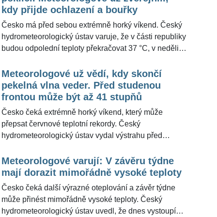
ŽivotvČesku.cz k lidem, které čekají horké dny v
kdy přijde ochlazení a bouřky
rozpálených bytech, panelácích a městech. Varoval,
Česko má před sebou extrémně horký víkend. Český
že vysoké teploty mohou být pro některé skupiny
hydrometeorologický ústav varuje, že v části republiky
obyvatel zdraví i život ohrožující. Podle něj
budou odpolední teploty překračovat 37 °C, v neděli
nemocnice už nyní evidují nárůst lidí přijímaných kvůli
se extrémní výstraha rozšíří na velkou část území.
dehydrataci a kolapsům.
Nejvyšší teploty se čekají zejména v Praze, středních
Meteorologové už vědí, kdy skončí
a severozápadních Čechách, v Polabí, Poohří a na
pekelná vlna veder. Před studenou
jihu Moravy. Odborníci z portálu Meteocentrum.cz pro
frontou může být až 41 stupňů
ŽivotvČesku.cz doplnili, že první šance na bouřky a
Česko čeká extrémně horký víkend, který může
úlevu se může objevit už v neděli večer na západě
přepsat červnové teplotní rekordy. Český
Čech, skutečné plošné ochlazení ale dorazí až v
hydrometeorologický ústav vydal výstrahu před
pondělí a definitivní vzdálení se horkého vzduchu z
extrémně vysokými teplotami, které v některých
tuzemska v úterý.
oblastech překročí 37 °C. V neděli se podle
Meteorologové varují: V závěru týdne
meteorologů dostanou maxima na 35 až 40 °C,
mají dorazit mimořádně vysoké teploty
zejména v dolním Polabí a Poohří mohou být
Česko čeká další výrazné oteplování a závěr týdne
výjimečně ještě vyšší. Výhled pro ŽivotvČesku.cz
může přinést mimořádně vysoké teploty. Český
doplnili meteorologové z Meteocentra.cz, podle nichž
hydrometeorologický ústav uvedl, že dnes vystoupí
model ICON ukazuje v nížinách až 39 °C a evropský