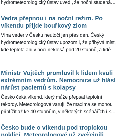
hydrometeorologický ústav uvedl, že noční studená
fronta přinesla jen slabé srážky a během dne bude
oblačnosti ubývat. Meteorologové z portálu
Vedra přepnou i na noční režim. Po
Meteocentrum.cz pro ŽivotvČesku.cz doplnili, že
víkendu přijde bouřkový zlom
podobný ráz počasí vydrží i o víkendu – čeká se
Vlna veder v Česku neútočí jen přes den. Český
polojasno, místy přeháňky a teploty bez návratu
hydrometeorologický ústav upozornil, že přibývá míst,
výrazných tropů.
kde teplota ani v noci neklesá pod 20 stupňů, a lidé
tak zažívají tropické noci. Nejhorší situace byla v
centru Prahy, kde na stanici Praha-Klementinum
teplota neklesla pod 23,7 °C. Ještě teplejší noci ale
Ministr Vojtěch promluvil k lidem kvůli
mají přijít v dalších dnech a podle ČHMÚ nelze
extrémním vedrům. Nemocnice už hlásí
vyloučit ani ohrožení historického rekordu.
nárůst pacientů s kolapsy
Meteorologové z Meteocentrum.cz pro
Česko čeká víkend, který může přepsat teplotní
ŽivotvČesku.cz doplnili, že skutečné plošné
rekordy. Meteorologové varují, že maxima se mohou
ochlazení a bouřky dorazí až v pondělí, zatímco na
přiblížit až ke 40 stupňům, v některých scénářích i k
Moravě může být ještě výrazné horko až kolem 37 °C.
hodnotám přes 41 °C. Nejhůř má být v dolním Polabí,
Poohří, ve středních Čechách a na jižní Moravě.
Česko bude o víkendu pod tropickou
Ministr zdravotnictví Adam Vojtěch promluvil pro
poklicí. Meteorologové už zveřejnili,