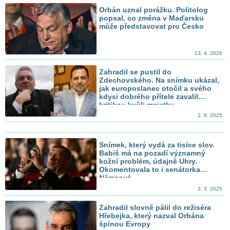
Orbán uznal porážku. Politolog
popsal, co změna v Maďarsku
může představovat pro Česko
13. 4. 2026
Zahradil se pustil do
Zdechovského. Na snímku ukázal,
jak europoslanec otočil a svého
kdysi dobrého přítele zavalil
kritikou kvůli majetku
2. 9. 2025
Snímek, který vydá za tisíce slov.
Babiš má na pozadí významný
kožní problém, údajně Uhry.
Okomentovala to i senátorka
Němcová
3. 3. 2025
Zahradil slovně pálil do režiséra
Hřebejka, který nazval Orbána
špínou Evropy