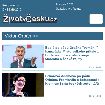
9. srpna 2026
Předpověd >
Svátek slaví:
Roman
DNES:
25°C
Viktor Orbán >>
Babiš po pádu Orbána "vyměnil"
kamaráda. Místo velkého přítele z
Budapešti nově zdůrazňuje
Macrona a české zájmy
13. 4. 2026
Pekarová Adamová po pádu
Orbána: Promluvila o kolaboraci s
Kremlem i snu českých autoritářů
13. 4. 2026