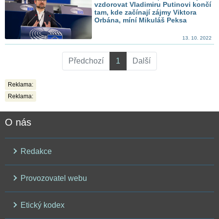
vzdorovat Vladimiru Putinovi končí
tam, kde začínají zájmy Viktora
Orbána, míní Mikuláš Peksa
13. 10. 2022
Předchozí
1
Další
Reklama:
Reklama:
O nás
Redakce
Provozovatel webu
Etický kodex