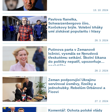
13. 10. 2024
Pavlova flanelka,
Schwarzenbergovo číro,
Korčokovy brýle. Volební trháky
umí získávat popularitu i hlasy
26. 3. 2024
Putinova parta v Zemanově
ložnici, vysmála se Nerudová
třeskutému setkání. Školní šikana
do politiky nepatří, upozorňuje
analytička
28. 2. 2024
Zeman podporující Ukrajinu
servíroval úsměvy, řízečky a
jednohubky. Rebelům Orbánovi a
Ficovi
27. 2. 2024
Komentář: Ochota polské vlády