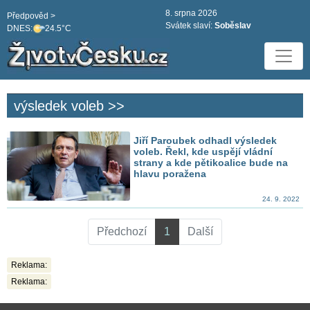
8. srpna 2026
Předpověd >
Svátek slaví:
Soběslav
DNES:
24.5°C
výsledek voleb >>
Jiří Paroubek odhadl výsledek
voleb. Řekl, kde uspějí vládní
strany a kde pětikoalice bude na
hlavu poražena
24. 9. 2022
Předchozí
1
Další
Reklama:
Reklama: