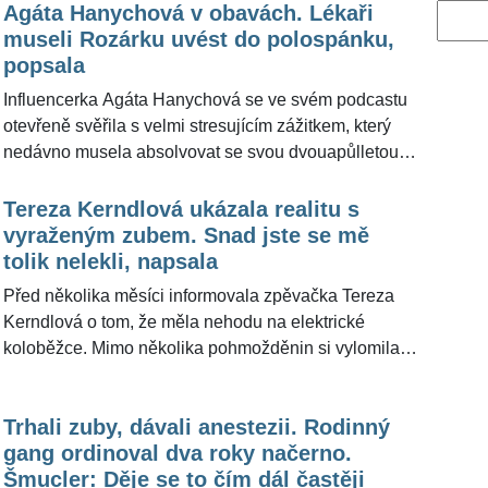
Agáta Hanychová v obavách. Lékaři
Vyhled
museli Rozárku uvést do polospánku,
popsala
Influencerka Agáta Hanychová se ve svém podcastu
otevřeně svěřila s velmi stresujícím zážitkem, který
nedávno musela absolvovat se svou dvouapůlletou
dcerou Rozárkou. Holčičku totiž čekal zákrok u
zubaře, při němž jí museli opravit hned tři zuby
Tereza Kerndlová ukázala realitu s
najednou. Kvůli věku i rozsahu výkonu bylo nutné dítě
vyraženým zubem. Snad jste se mě
uvést do takzvané »analgosedace«, tedy polospánku.
tolik nelekli, napsala
Celý proces provázely pro bývalou modelku velmi
Před několika měsíci informovala zpěvačka Tereza
stresující chvíle, které Agáta popsala jako jednu z
Kerndlová o tom, že měla nehodu na elektrické
nejhorších zkušeností svého života.
koloběžce. Mimo několika pohmožděnin si vylomila
jeden z předních zubů. Doteď se zdráhala ukázat se
na sociální síti s »novým úsměvem«, což je
Trhali zuby, dávali anestezii. Rodinný
pochopitelné. Až nyní šla na rekonstrukci zubu a ještě
gang ordinoval dva roky načerno.
před ní ukázala realitu svých úst před zákrokem.
Šmucler: Děje se to čím dál častěji
"Snad jste se mě tolik nelekli," napsala na sociální