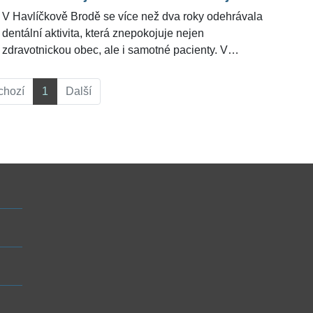
síti.
V Havlíčkově Brodě se více než dva roky odehrávala
dentální aktivita, která znepokojuje nejen
zdravotnickou obec, ale i samotné pacienty. V
rodinném domě v místě působila nelegální zubařská
ordinace. Podle zjištění policie za ní stála trojice
chozí
1
Další
příbuzných, kteří bez oprávnění prováděli
stomatologické zákroky a celkově si za ně naúčtovali
přes čtyři miliony korun. Nyní čelí několika trestním
stíháním a v krajním případě jim hrozí až osm let
vězení. Pro ŽivotvČesku.cz se k případu vyjádřil
prezident České stomatologické komory Roman
Šmucler.