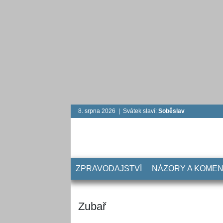
8. srpna 2026 | Svátek slaví:
Soběslav
ZPRAVODAJSTVÍ
NÁZORY A KOME
Zubař