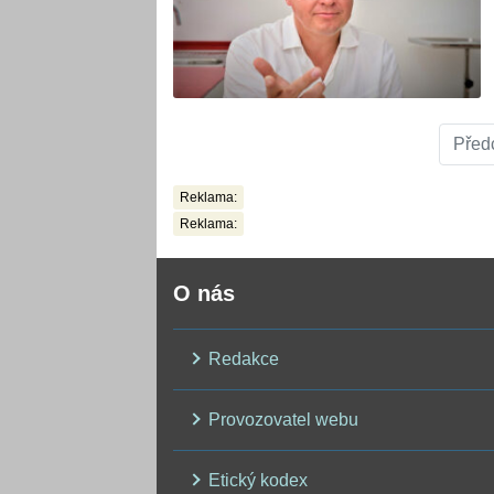
Před
Reklama:
Reklama:
O nás
Redakce
Provozovatel webu
Etický kodex