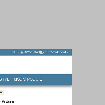
DNES:
18°C
ZÍTRA:
23.8°C
Předpověd >
 STYL
MÓDNÍ POLICIE
a:
T ČLÁNEK