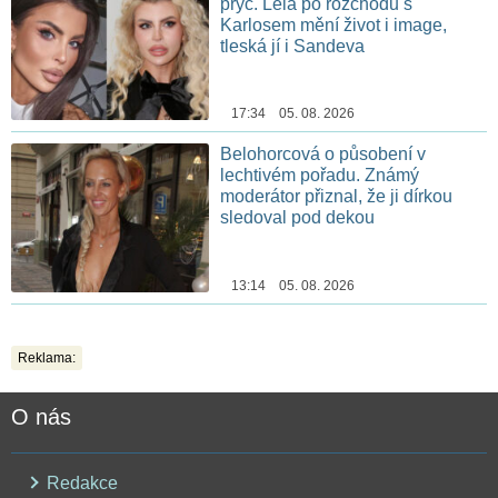
pryč. Lela po rozchodu s
Karlosem mění život i image,
tleská jí i Sandeva
17:34 05. 08. 2026
Belohorcová o působení v
lechtivém pořadu. Známý
moderátor přiznal, že ji dírkou
sledoval pod dekou
13:14 05. 08. 2026
Reklama:
O nás
Redakce