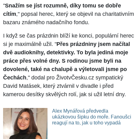
"
Snažím se jíst rozumně, díky tomu se dobře
cítím
," popsal herec, který se objevil na charitativním
bazaru známého nadačního fondu.
I když se čas prázdnin blíží ke konci, populární herec
si je maximálně užil. "
Přes prázdniny jsem načítal
dvě audioknihy, detektivky. To byla jediná moje
práce přes volné dny. S rodinou jsme byli na
dovolené, také na chalupě a výletovali jsme po
Čechách
," dodal pro ŽivotvČesku.cz sympatický
David Matásek, který ztvárnil v divadle i před
kamerou desítky skvělých rolí, jak si užil letní dny.
Alex Mynářová předvedla
ukázkovou šipku do moře. Fanoušci
reagují na to, jak u toho vypadá