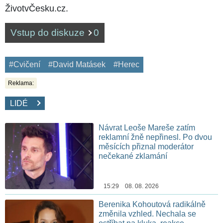
ŽivotvČesku.cz.
Vstup do diskuze
0
#Cvičení
#David Matásek
#Herec
Reklama:
LIDÉ
Návrat Leoše Mareše zatím
reklamní žně nepřinesl. Po dvou
měsících přiznal moderátor
nečekané zklamání
15:29 08. 08. 2026
Berenika Kohoutová radikálně
změnila vzhled. Nechala se