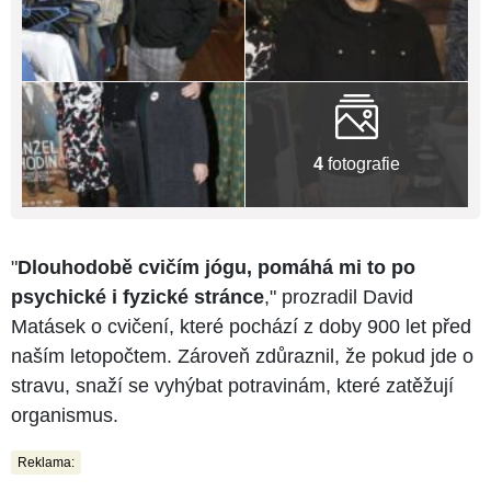
4
fotografie
"
Dlouhodobě cvičím jógu, pomáhá mi to po
psychické i fyzické stránce
," prozradil David
Matásek o cvičení, které pochází z doby 900 let před
naším letopočtem. Zároveň zdůraznil, že pokud jde o
stravu, snaží se vyhýbat potravinám, které zatěžují
organismus.
Reklama: