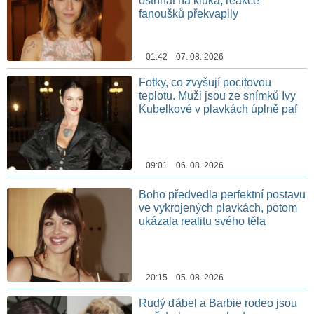
ostříhat na kluka, reakce
fanoušků překvapily
01:42 07. 08. 2026
Fotky, co zvyšují pocitovou
teplotu. Muži jsou ze snímků Ivy
Kubelkové v plavkách úplně paf
09:01 06. 08. 2026
Boho předvedla perfektní postavu
ve vykrojených plavkách, potom
ukázala realitu svého těla
20:15 05. 08. 2026
Rudý ďábel a Barbie rodeo jsou