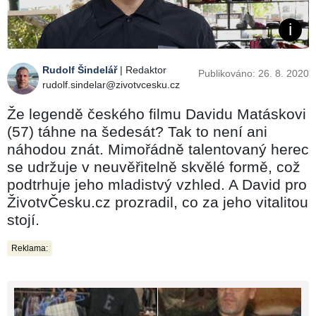
Rudolf Šindelář
| Redaktor
Publikováno: 26. 8. 2020
rudolf.sindelar@zivotvcesku.cz
Že legendě českého filmu Davidu Matáskovi
(57) táhne na šedesát? Tak to není ani
náhodou znát. Mimořádně talentovaný herec
se udržuje v neuvěřitelně skvělé formě, což
podtrhuje jeho mladistvý vzhled. A David pro
ŽivotvČesku.cz prozradil, co za jeho vitalitou
stojí.
Reklama: