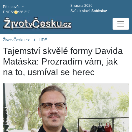
8. srpna 2026
Předpověd >
Svátek slaví:
Soběslav
DNES:
26.2°C
ŽivotvČesku.cz
LIDÉ
Tajemství skvělé formy Davida
Matáska: Prozradím vám, jak
na to, usmíval se herec