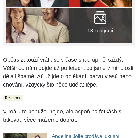
13
fotografií
Občas zatouží vrátit se v čase snad úplně každý.
Většinou nám dojde až po letech, co jsme v minulosti
dělali špatně. Ať už jde o oblékání, barvu vlasů neno
chování, vždycky šlo něco udělat lépe.
Reklama:
V reálu to bohužel nejde, ale aspoň na fotkách si
takovou věec můžeme dopřát.
Angelina Jolie prodává luxusní