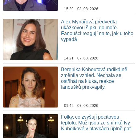
15:29 08. 08. 2026
Alex Mynářová předvedla
ukázkovou šipku do moře.
Fanoušci reagují na to, jak u toho
vypadá
14:21 07. 08. 2026
Berenika Kohoutová radikálně
změnila vzhled. Nechala se
ostříhat na kluka, reakce
fanoušků překvapily
01:42 07. 08. 2026
Fotky, co zvyšují pocitovou
teplotu. Muži jsou ze snímků Ivy
Kubelkové v plavkách úplně paf