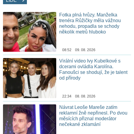
LIDÉ
Fotka plná hrůzy. Manželka
trenéra Růžičky měla vážnou
nehodu, propadla se schody
několik metrů hluboko
08:52 09. 08. 2026
Virální video Ivy Kubelkové s
dcerami ovládla Karolína.
Fanoušci se shodují, že je talent
od přírody
22:34 08. 08. 2026
Návrat Leoše Mareše zatím
reklamní žně nepřinesl. Po dvou
měsících přiznal moderátor
nečekané zklamání