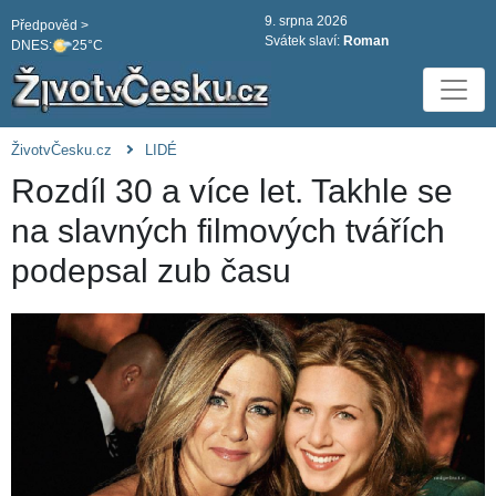
9. srpna 2026
Předpověd >
Svátek slaví:
Roman
DNES:
25°C
ŽivotvČesku.cz
LIDÉ
Rozdíl 30 a více let. Takhle se
na slavných filmových tvářích
podepsal zub času