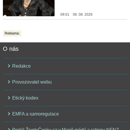
09:01 06. 08. 2026
Reklama:
O nás
Redakce
Provozovatel webu
Etický kodex
EMFA a samoregulace
Portál ŽivotvČesku.cz v Mapě médií a ratingu NFNZ