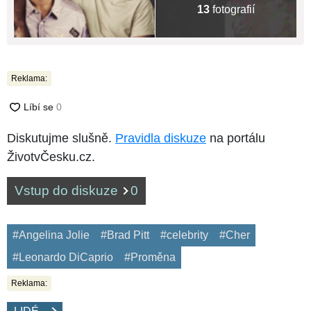
13
fotografií
Reklama:
Diskutujme slušně.
Pravidla diskuze
na portálu
ŽivotvČesku.cz.
Vstup do diskuze
0
#Angelina Jolie
#Brad Pitt
#celebrity
#Cher
#Leonardo DiCaprio
#Proměna
Reklama: