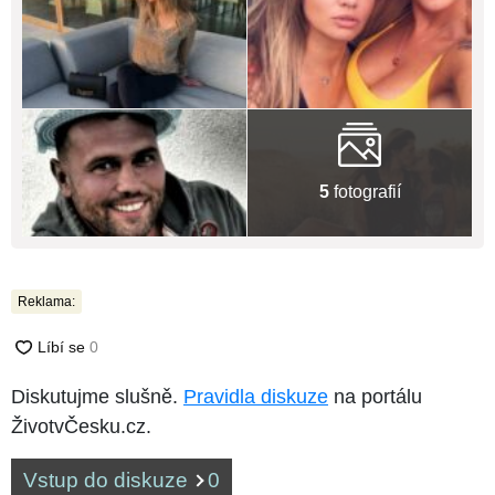
5
fotografií
Reklama:
Diskutujme slušně.
Pravidla diskuze
na portálu
ŽivotvČesku.cz.
Vstup do diskuze
0