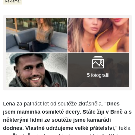
Reklama:
5
fotografií
Lena za patnáct let od soutěže zkrásněla. "
Dnes
jsem maminka osmileté dcery. Stále žiji v Brně a s
některými lidmi ze soutěže jsme kamarádi
dodnes. Vlastně udržujeme velké přátelství
," řekla