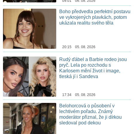
09:01 06. 08. 2026
Boho předvedla perfektní postavu
ve vykrojených plavkách, potom
ukázala realitu svého těla
20:15 05. 08. 2026
Rudý ďábel a Barbie rodeo jsou
pryč. Lela po rozchodu s
Karlosem mění život i image,
tleská jí i Sandeva
17:34 05. 08. 2026
Belohorcová o působení v
lechtivém pořadu. Známý
moderátor přiznal, že ji dírkou
sledoval pod dekou