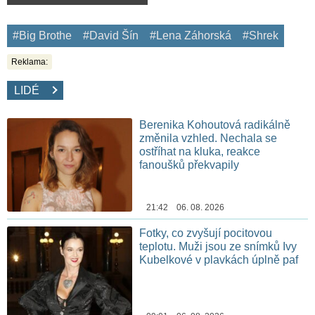
#Big Brothe
#David Šín
#Lena Záhorská
#Shrek
Reklama:
LIDÉ
Berenika Kohoutová radikálně
změnila vzhled. Nechala se
ostříhat na kluka, reakce
fanoušků překvapily
21:42 06. 08. 2026
Fotky, co zvyšují pocitovou
teplotu. Muži jsou ze snímků Ivy
Kubelkové v plavkách úplně paf