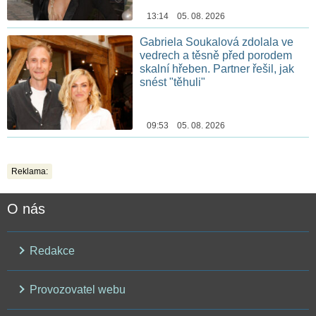
13:14 05. 08. 2026
Gabriela Soukalová zdolala ve
vedrech a těsně před porodem
skalní hřeben. Partner řešil, jak
snést "těhuli"
09:53 05. 08. 2026
Reklama:
O nás
Redakce
Provozovatel webu