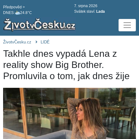
7. srpna 2026
Předpověd >
Svátek slaví:
Lada
DNES:
24.8°C
ŽivotvČesku.cz
LIDÉ
Takhle dnes vypadá Lena z
reality show Big Brother.
Promluvila o tom, jak dnes žije