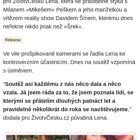
pro ŽivotvČesku Lena, která se pravidelně stýká s
Milanem »Mikešem« Peškem a jeho manželkou a
vítězem reality show Davidem Šínem, kterému dnes
neřekne nikdo jinak než »Šrek«.
Reklama:
Ve vile prošpikované kamerami se řadila Lena ke
kontroverzním účastnicím. Dnes na soutěž vzpomíná
s úsměvem.
"
Soutěž asi každému z nás něco dala a něco
vzala. Já jsem ráda za to, že jsem poznala lidi, se
kterými se přátelím dlouhých patnáct let a
pravidelně několikrát do roka se navštěvujeme
,"
dodala pro ŽivotvČesku.cz půvabná Lena.