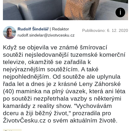
Rudolf Šindelář
| Redaktor
Publikováno: 6. 12. 2020
rudolf.sindelar@zivotvcesku.cz
Když se objevila ve známé šmírovací
soutěži nejsledovanější tuzemské komerční
televize, okamžitě se zařadila k
nejvýraznějším soutěžícím. A také
nejpohlednějším. Od soutěže ale uplynula
řada let a dnes je z krásné Leny Záhorské
(40) maminka na plný úvazek, která ani léta
po soutěži nezpřetrhala vazby s některými
kamarády z reality show. "Vychovávám
dceru a žiji běžný život," prozradila pro
ŽivotvČesku.cz o svém aktuálním životě.