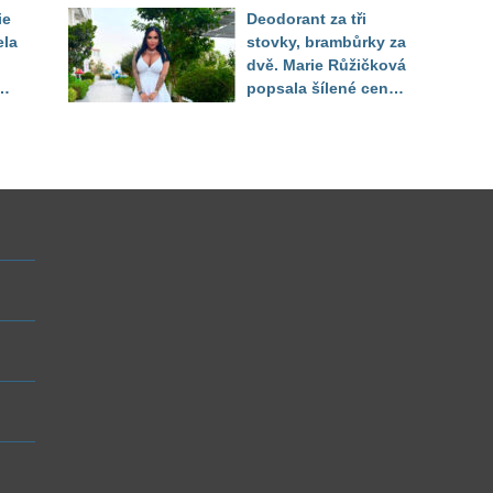
ého
Partner řešil, jak
ie
Deodorant za tři
snést "těhuli"
ela
stovky, brambůrky za
dvě. Marie Růžičková
t i
popsala šílené ceny
v Turecku