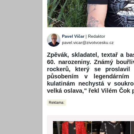
Pavel Vičar
| Redaktor
pavel.vicar@zivotvcesku.cz
Zpěvák, skladatel, textař a ba
60. narozeniny. Známý bouřli
rockerů, který se proslavil
působením v legendárním 
kulatinám nechystá v soukro
velká oslava," řekl Vilém Čok 
Reklama: