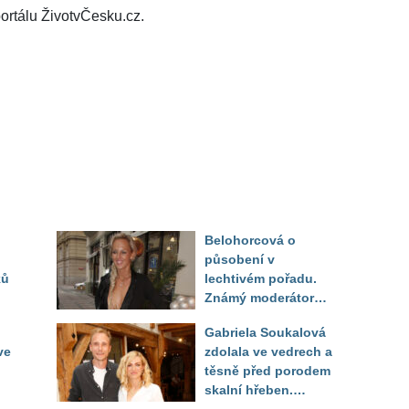
ortálu ŽivotvČesku.cz.
Belohorcová o
působení v
ků
lechtivém pořadu.
Známý moderátor
f
přiznal, že ji dírkou
Gabriela Soukalová
sledoval pod dekou
ve
zdolala ve vedrech a
těsně před porodem
skalní hřeben.