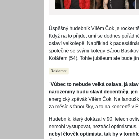
Úspěšný hudebník Vilém Čok je rocker těl
Když na to přijde, umí se dodnes pořádně
oslaví velkolepě. Například k padesátiná
společně se svými kolegy Bárou Basikov
Kolářem (54). Tohle jubileum ale bude jin
Reklama:
"
Vůbec to nebude velká oslava, já slavi
narozeniny budu slavit decentněji, jen
energický zpěvák Vilém Čok. Na fanoušky
za měsíc s fanoušky, a to na koncertě v P
Hudebník, který dokázal v 90. letech ovli
nemohl vystupovat, neztrácí optimismus. 
nebyl člověk optimista, tak by v tomhle