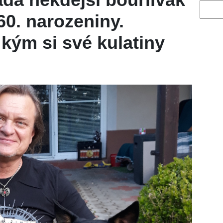
Vyhled
60. narozeniny.
s kým si své kulatiny