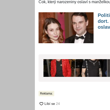
Čok, který narozeniny oslaví s manželk
Polit
dort
osla
Reklama: