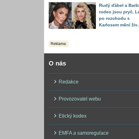
ukázala realitu sv
Rudý ďábel a Barb
těla
rodeo jsou pryč. L
po rozchodu s
Karlosem mění živo
image, tleská jí i
Sandeva
Reklama:
O nás
Redakce
Provozovatel webu
Etický kodex
EMFA a samoregulace