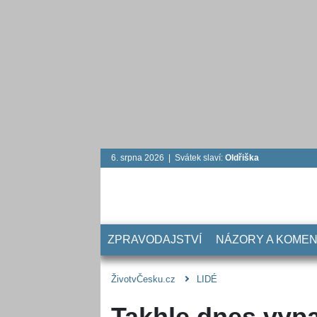
6. srpna 2026 | Svátek slaví:
Oldřiška
ZPRAVODAJSTVÍ
NÁZORY A KOME
ŽivotvČesku.cz
LIDÉ
Takhle dnes vypa