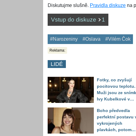
Diskutujme slušně.
Pravidla diskuze
na p
Vstup do diskuze
1
#Narozeniny
#Oslava
#Vilém Čok
Reklama:
LIDÉ
Fotky, co zvyšují
pocitovou teplotu.
Muži jsou ze sním
Ivy Kubelkové v
plavkách úplně pa
Boho předvedla
perfektní postavu 
vykrojených
plavkách, potom