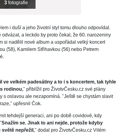
3
fotografie
em i duší a jeho životní styl tomu dlouho odpovídal.
 odvázat, a leckdo by proto čekal, že 60. narozeniny
m si nadělil nové album a uspořádal velký koncert
ou (58), Kamilem Střihavkou (56) nebo Petrem
é.
l ve velkém padesátiny a to i s koncertem, tak tyhle
 s rodinou,
" přiblížil pro ŽivotvČesku.cz své plány
 s oslavou ale nezapomíná. "Ještě se chystám slavit
raze," upřesnil Čok.
vnit tehdejší generaci, ani po době covidové, kdy
"
Snažím se. Jinak to ani nejde, protože kdyby
 světě nepřežil,
" dodal pro ŽivotvČesku.cz Vilém