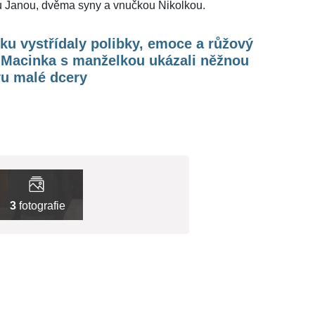
ou Janou, dvěma syny a vnučkou Nikolkou.
iku vystřídaly polibky, emoce a růžový
. Macinka s manželkou ukázali něžnou
vu malé dcery
3
fotografie