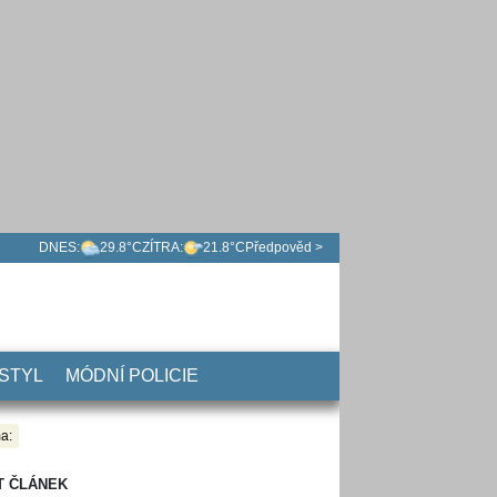
DNES:
29.8°C
ZÍTRA:
21.8°C
Předpověd >
 STYL
MÓDNÍ POLICIE
a:
T ČLÁNEK