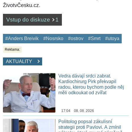
ŽivotvČesku.cz.
Vstup do diskuze
1
#Anders Breivik
#Nosrsko
#ostrov
#Smrt
#utoya
Reklama:
AKTUALITY
Vedra dávají srdci zabrat.
Kardiochirurg Pirk překvapil
radou, kterou bychom podle něj
měli odkoukat od zvířat
17:04 08. 08. 2026
Politolog popsal zákulisní
strategii proti Pavlovi. A zmínil