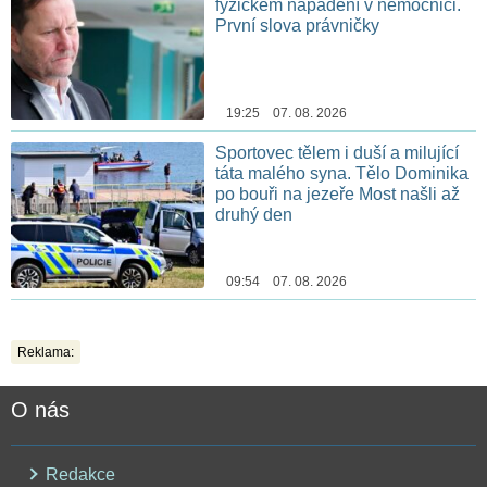
fyzickém napadení v nemocnici.
První slova právničky
19:25 07. 08. 2026
Sportovec tělem i duší a milující
táta malého syna. Tělo Dominika
po bouři na jezeře Most našli až
druhý den
09:54 07. 08. 2026
Reklama:
O nás
Redakce