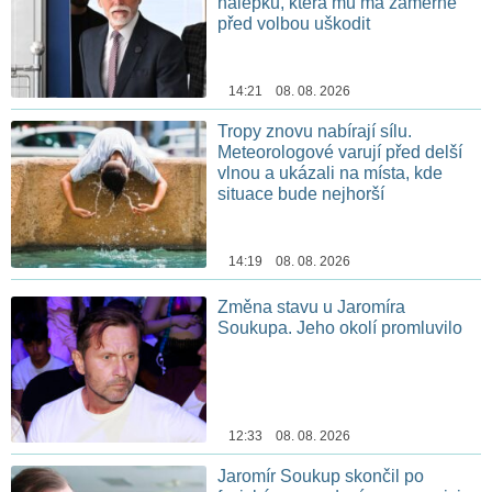
nálepku, která mu má záměrně
před volbou uškodit
14:21 08. 08. 2026
Tropy znovu nabírají sílu.
Meteorologové varují před delší
vlnou a ukázali na místa, kde
situace bude nejhorší
14:19 08. 08. 2026
Změna stavu u Jaromíra
Soukupa. Jeho okolí promluvilo
12:33 08. 08. 2026
Jaromír Soukup skončil po