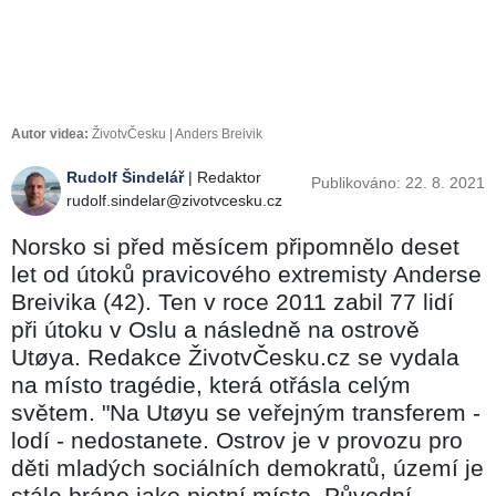
Autor videa:
ŽivotvČesku | Anders Breivik
Rudolf Šindelář
| Redaktor
Publikováno: 22. 8. 2021
rudolf.sindelar@zivotvcesku.cz
Norsko si před měsícem připomnělo deset
let od útoků pravicového extremisty Anderse
Breivika (42). Ten v roce 2011 zabil 77 lidí
při útoku v Oslu a následně na ostrově
Utøya. Redakce ŽivotvČesku.cz se vydala
na místo tragédie, která otřásla celým
světem. "Na Utøyu se veřejným transferem -
lodí - nedostanete. Ostrov je v provozu pro
děti mladých sociálních demokratů, území je
stále bráno jako pietní místo. Původní