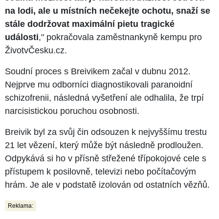
na lodi, ale u místních nečekejte ochotu, snaží se
stále dodržovat maximální pietu tragické
události
," pokračovala zaměstnankyně kempu pro
ŽivotvČesku.cz.
Soudní proces s Breivikem začal v dubnu 2012.
Nejprve mu odborníci diagnostikovali paranoidní
schizofrenii, následná vyšetření ale odhalila, že trpí
narcisistickou poruchou osobnosti.
Breivik byl za svůj čin odsouzen k nejvyššímu trestu
21 let vězení, který může být následně prodloužen.
Odpykává si ho v přísně střežené třípokojové cele s
přístupem k posilovně, televizi nebo počítačovým
hrám. Je ale v podstatě izolován od ostatních vězňů.
Reklama: