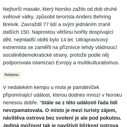
Nejhorší masakr, který Norsko zažilo od dob druhé
světové války, způsobil terorista Anders Behring
Breivik. Zavraždil 77 lidí a svým jednáním zranil
dalších 150. Naprostou většinu tvořily dospívající
děti, nejmladší oběti bylo 14 let. Ultrapravicový
extremista se zaměřil na příznivce tehdy vládnoucí
sociálnědemokratické strany, protože podle něj
podporovala islamizaci Evropy a multikulturalismus.
Reklama:
V nedalekém kempu u mola je památníček
připomínající událost, kterou dodnes mnozí v Norsku
nenesou dobře. "
Stále se z této události řada lidí
nevzpamatovala. O místo je mezi turisty zájem,
návštěva ostrova bez svolení je ale pod pokutou.
Jediná možnost tak je navštívit blízkost ostrova