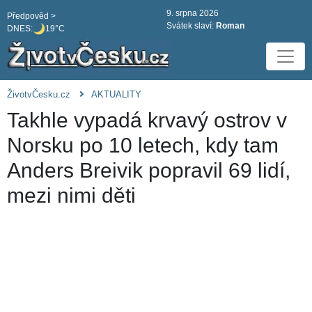
9. srpna 2026
Předpověd >
Svátek slaví:
Roman
DNES:
19°C
ŽivotvČesku.cz
AKTUALITY
Takhle vypadá krvavý ostrov v
Norsku po 10 letech, kdy tam
Anders Breivik popravil 69 lidí,
mezi nimi děti