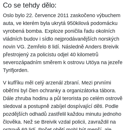
Co se tehdy dělo:
Oslo bylo 22. července 2011 zaskočeno výbuchem
auta, ve kterém byla ukrytá 950kilová podomácku
vyrobená bomba. Exploze poničila řadu okolních
vládních budov i sídlo nejprodávanějších norských
novin VG. Zemřelo 8 lidí. Následně Anders Breivik
přestrojený za policistu odjel 40 kilometrů
severozápadním směrem k ostrovu Utöya na jezeře
Tyrifjorden.
V kufříku měl celý arzenál zbraní. Mezi prvními
oběťmi byl člen ochranky a organizátorka tábora.
Dále zhruba hodinu a půl terorista po celém ostrově
sledoval a postupně zabíjel dospívající děti. Podle
pozdějších odhadů zastřelil každou minutu jednoho
člověka. Než se Breivik vzdal policii, zavraždil na
ostrově 69 lidí. Počet obětí mohl být menší, ale